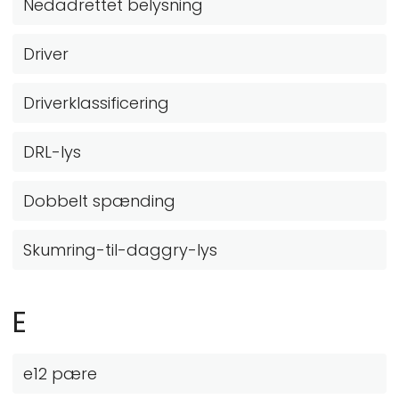
Nedadrettet belysning
Driver
Driverklassificering
DRL-lys
Dobbelt spænding
Skumring-til-daggry-lys
E
e12 pære