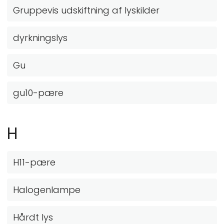
Gruppevis udskiftning af lyskilder
dyrkningslys
Gu
gu10-pære
H
H11-pære
Halogenlampe
Hårdt lys