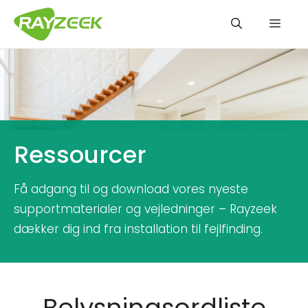
Hop
Men
til
indhold
Ressourcer
Få adgang til og download vores nyeste
supportmaterialer og vejledninger – Rayzeek
dækker dig ind fra installation til fejlfinding.
Belysningsordliste