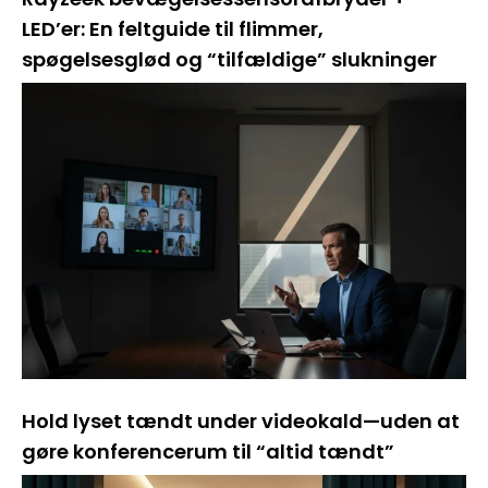
LED’er: En feltguide til flimmer,
spøgelsesglød og “tilfældige” slukninger
Hold lyset tændt under videokald—uden at
gøre konferencerum til “altid tændt”