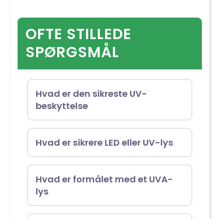
OFTE STILLEDE
SPØRGSMÅL
Hvad er den sikreste UV-
beskyttelse
Vælg solbriller, der har en
Hvad er sikrere LED eller UV-lys
UV400-vurdering eller er
mærket som giver “100% UV-
LED-pærer betragtes som en
Hvad er formålet med et UVA-
lys
beskyttelse”. Disse solbriller
sikrere mulighed sammenlignet
blokerer effektivt over 99% af
med UV-pærer på grund af