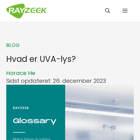
Hop
Men
til
indhold
BLOG
Hvad er UVA-lys?
Horace He
Sidst opdateret: 26. december 2023