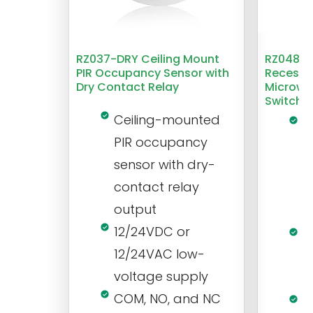
RZ037-DRY Ceiling Mount
RZ048 1
PIR Occupancy Sensor with
Recesse
Dry Contact Relay
Microwa
Switch
Ceiling-mounted
L
PIR occupancy
r
sensor with dry-
m
contact relay
m
output
s
12/24VDC or
1
12/24VAC low-
i
voltage supply
V
COM, NO, and NC
1