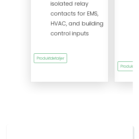
isolated relay
c
contacts for EMS,
a
HVAC, and building
d
control inputs
t
s
Produktdetaljer
Produktdet