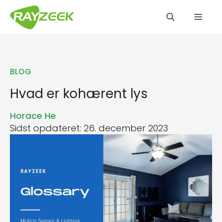
Hop
Men
til
indhold
BLOG
Hvad er kohærent lys
Horace He
Sidst opdateret: 26. december 2023