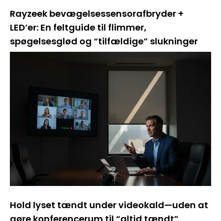
Rayzeek bevægelsessensorafbryder +
LED’er: En feltguide til flimmer,
spøgelsesglød og “tilfældige” slukninger
Hold lyset tændt under videokald—uden at
gøre konferencerum til “altid tændt”