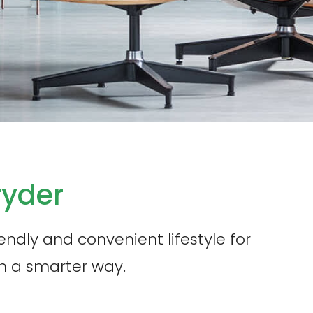
ryder
endly and convenient lifestyle for
in a smarter way.