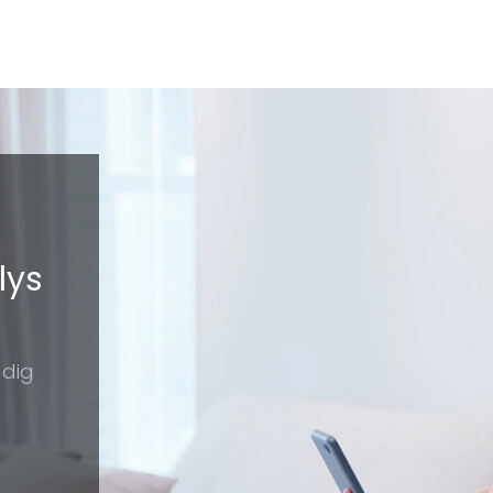
lys
 dig