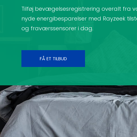
Tilføj bevægelsesregistrering overalt fra væ
nyde energibesparelser med Rayzeek tils
og fraværssensorer i dag.
FÅ ET TILBUD