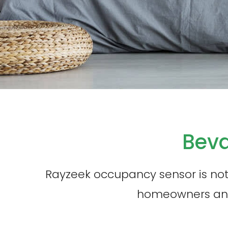
Bevæ
Rayzeek occupancy sensor is not j
homeowners and c