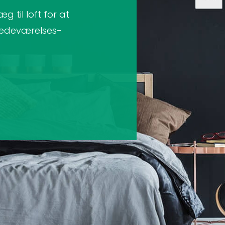
g til loft for at
tedeværelses-