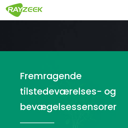
Hop
til
indhold
Fremragende
tilstedeværelses- og
bevægelsessensorer