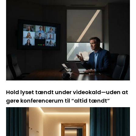
Hold lyset tændt under videokald—uden at
gøre konferencerum til “altid tændt”