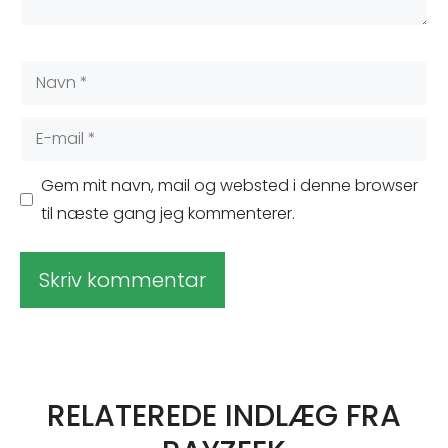
Navn
E-
mail
Gem mit navn, mail og websted i denne browser
til næste gang jeg kommenterer.
A
l
t
RELATEREDE INDLÆG FRA
e
r