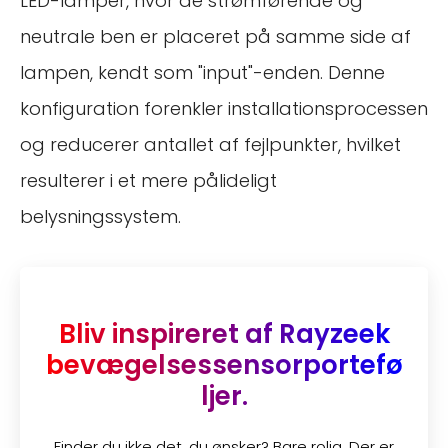
LED-lamper, hvor de strømførende og
neutrale ben er placeret på samme side af
lampen, kendt som "input"-enden. Denne
konfiguration forenkler installationsprocessen
og reducerer antallet af fejlpunkter, hvilket
resulterer i et mere pålideligt
belysningssystem.
Bliv inspireret af Rayzeek
bevægelsessensorportefø
ljer.
Finder du ikke det, du ønsker? Bare rolig. Der er