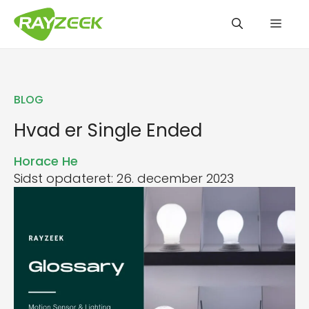
Hop
Men
til
indhold
BLOG
Hvad er Single Ended
Horace He
Sidst opdateret: 26. december 2023