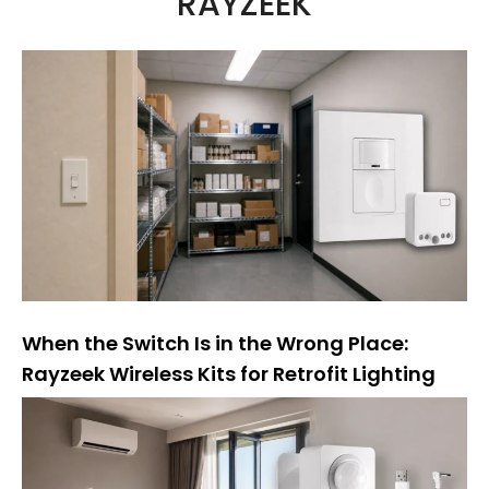
RAYZEEK
n
a
t
i
v
e
:
When the Switch Is in the Wrong Place:
Rayzeek Wireless Kits for Retrofit Lighting