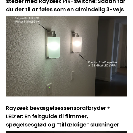
steder med Rayzeek PIR-switche: Sådan får
du det til at føles som en almindelig 3-vejs
Rayzeek bevægelsessensorafbryder +
LED’er: En feltguide til flimmer,
spøgelsesglød og “tilfældige” slukninger