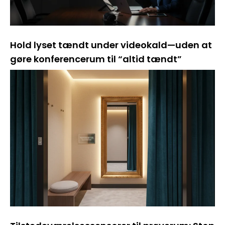
Hold lyset tændt under videokald—uden at
gøre konferencerum til “altid tændt”