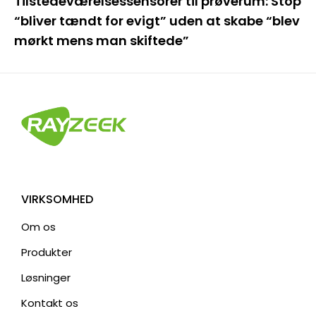
Tilstedeværelsessensorer til prøverum: Stop
“bliver tændt for evigt” uden at skabe “blev
mørkt mens man skiftede”
VIRKSOMHED
Om os
Produkter
Løsninger
Kontakt os