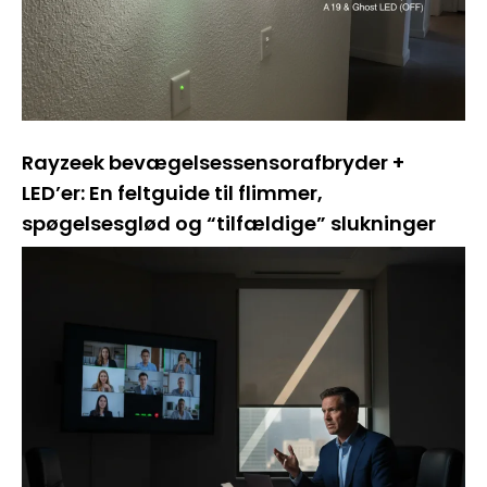
Rayzeek bevægelsessensorafbryder +
LED’er: En feltguide til flimmer,
spøgelsesglød og “tilfældige” slukninger