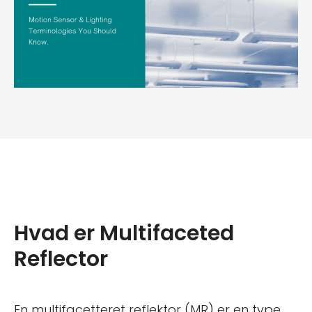
Hvad er Multifaceted
Reflector
En multifacetteret reflektor (MR) er en type