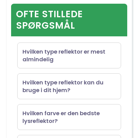
OFTE STILLEDE
SPØRGSMÅL
Hvilken type reflektor er mest
almindelig
Cirkulære reflektorer er den
Hvilken type reflektor kan du
bruge i dit hjem?
mest almindeligt anvendte type
reflektor. De er især foretrukne til
En række reflektorer kan bruges
Hvilken farve er den bedste
portrætfotografering, da de
lysreflektor?
derhjemme, herunder
skaber smukke, runde
lysreflektorer, der typisk er
catchlights i motivets øjne.