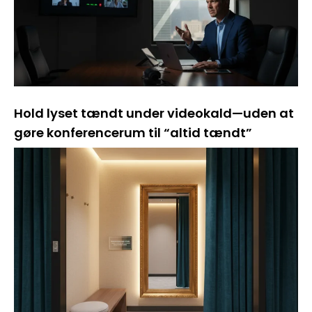
Hold lyset tændt under videokald—uden at
gøre konferencerum til “altid tændt”