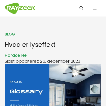
Hop
Men
til
indhold
BLOG
Hvad er lyseffekt
Horace He
Sidst opdateret: 26. december 2023