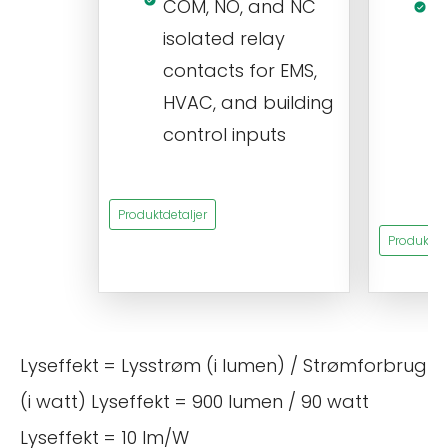
COM, NO, and NC
1
isolated relay
c
contacts for EMS,
a
HVAC, and building
d
control inputs
t
s
Produktdetaljer
Produktdet
Lyseffekt = Lysstrøm (i lumen) / Strømforbrug
(i watt) Lyseffekt = 900 lumen / 90 watt
Lyseffekt = 10 lm/W