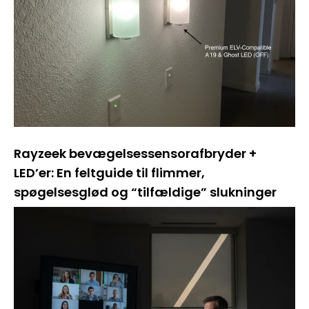
Rayzeek bevægelsessensorafbryder +
LED’er: En feltguide til flimmer,
spøgelsesglød og “tilfældige” slukninger