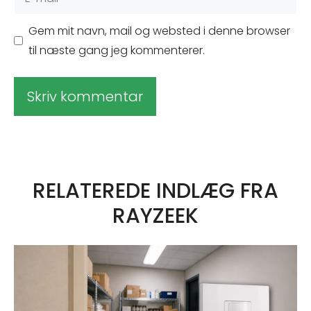
mail
Gem mit navn, mail og websted i denne browser
til næste gang jeg kommenterer.
A
l
t
RELATEREDE INDLÆG FRA
e
RAYZEEK
r
n
a
t
i
v