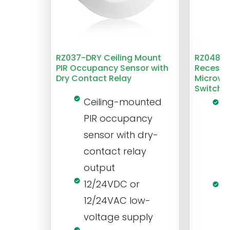
RZ037-DRY Ceiling Mount
RZ048 1
PIR Occupancy Sensor with
Recesse
Dry Contact Relay
Microwa
Switch
Ceiling-mounted
L
PIR occupancy
r
sensor with dry-
m
contact relay
m
output
s
12/24VDC or
1
12/24VAC low-
i
voltage supply
V