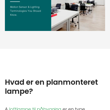
Hvad er en planmonteret
lampe?
A
loftlampe til påbygning
er en type