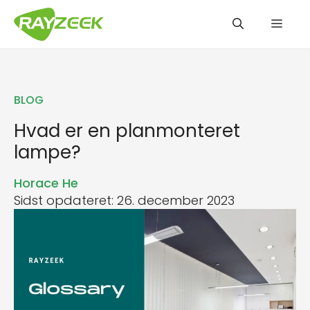
Hop
Men
til
indhold
BLOG
Hvad er en planmonteret
lampe?
Horace He
Sidst opdateret: 26. december 2023