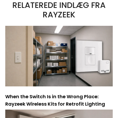
RELATEREDE INDLÆG FRA
e
RAYZEEK
r
n
a
t
i
v
e
:
When the Switch Is in the Wrong Place:
Rayzeek Wireless Kits for Retrofit Lighting