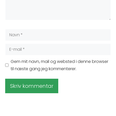
Navn
E-
mail
Gem mit navn, mail og websted i denne browser
til næste gang jeg kommenterer.
A
l
t