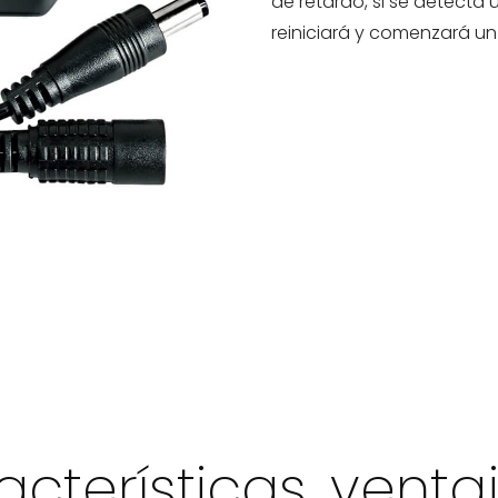
de retardo, si se detecta
reiniciará y comenzará un
cterísticas, venta