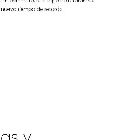
 un movimiento, el tiempo de retardo se
 nuevo tiempo de retardo.
jas y