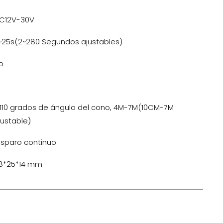
C12V-30V
~25s(2~280 Segundos ajustables)
o
 110 grados de ángulo del cono, 4M-7M(10CM-7M
justable)
isparo continuo
8*25*14 mm