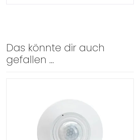
A
l
t
e
r
n
Das könnte dir auch
a
gefallen …
t
i
v
: