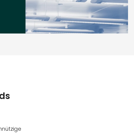
rds
nnützige