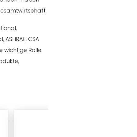
Gesamtwirtschaft.
tional,
al, ASHRAE, CSA
e wichtige Rolle
odukte,
.
RZ048 12V/24V 360-Deg
Recessed Ceiling Micro
Motion Sensor Switch