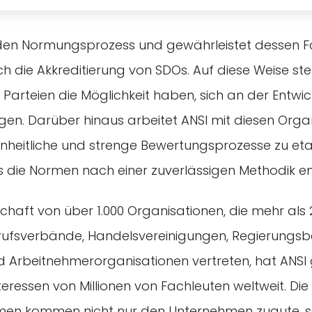
den Normungsprozess und gewährleistet dessen F
 die Akkreditierung von SDOs. Auf diese Weise stell
e Parteien die Möglichkeit haben, sich an der Entwi
gen. Darüber hinaus arbeitet ANSI mit diesen Orga
heitliche und strenge Bewertungsprozesse zu etab
ss die Normen nach einer zuverlässigen Methodik e
dschaft von über 1.000 Organisationen, die mehr als 
rufsverbände, Handelsvereinigungen, Regierungs
 Arbeitnehmerorganisationen vertreten, hat ANSI g
nteressen von Millionen von Fachleuten weltweit. Die
rmen kommen nicht nur den Unternehmen zugute, 