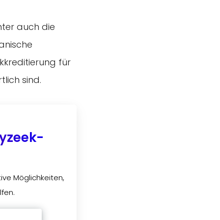
ter auch die
kanische
kreditierung für
lich sind.
ayzeek-
ive Möglichkeiten,
lfen.