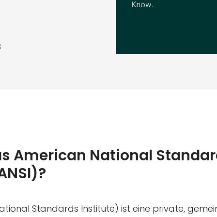
3
as American National Standa
(ANSI)?
tional Standards Institute) ist eine private, gemei