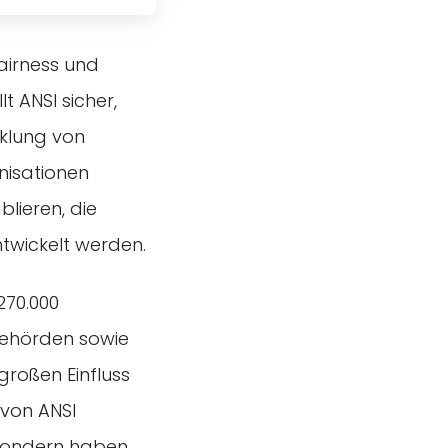
airness und
t ANSI sicher,
cklung von
nisationen
lieren, die
ntwickelt werden.
270.000
behörden sowie
roßen Einfluss
 von ANSI
sondern haben