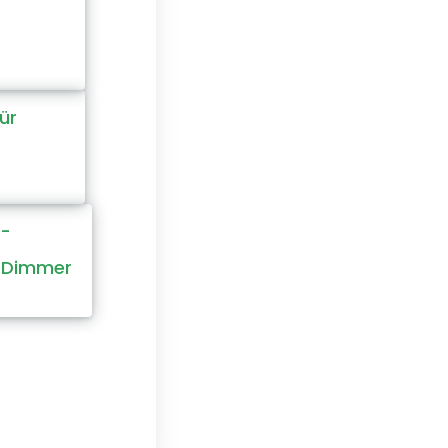
ür
C-
/Dimmer