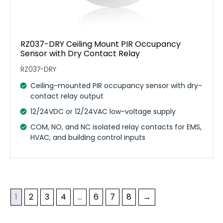
RZ037-DRY Ceiling Mount PIR Occupancy
Sensor with Dry Contact Relay
RZ037-DRY
Ceiling-mounted PIR occupancy sensor with dry-
contact relay output
12/24VDC or 12/24VAC low-voltage supply
COM, NO, and NC isolated relay contacts for EMS,
HVAC, and building control inputs
1
2
3
4
…
6
7
8
→