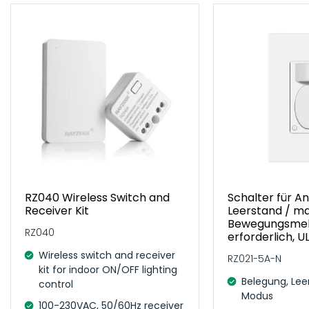
RZ040 Wireless Switch and
Schalter für A
Receiver Kit
Leerstand / m
Bewegungsmeld
RZ040
erforderlich, U
Wireless switch and receiver
RZ021-5A-N
kit for indoor ON/OFF lighting
Belegung, Lee
control
Modus
100-230VAC, 50/60Hz receiver