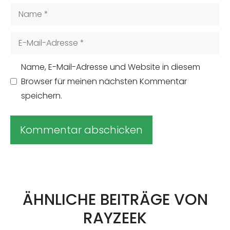
Name
E-
Mail-
Adresse
Name, E-Mail-Adresse und Website in diesem
Browser für meinen nächsten Kommentar
speichern.
A
l
t
ÄHNLICHE BEITRÄGE VON
e
RAYZEEK
r
n