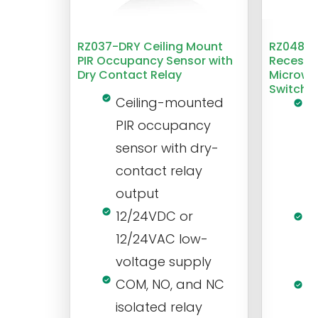
RZ037-DRY Ceiling Mount
RZ048 1
PIR Occupancy Sensor with
Recesse
Dry Contact Relay
Microwa
Switch
Ceiling-mounted
L
PIR occupancy
r
sensor with dry-
m
contact relay
m
output
s
12/24VDC or
1
12/24VAC low-
i
voltage supply
V
COM, NO, and NC
1
isolated relay
c