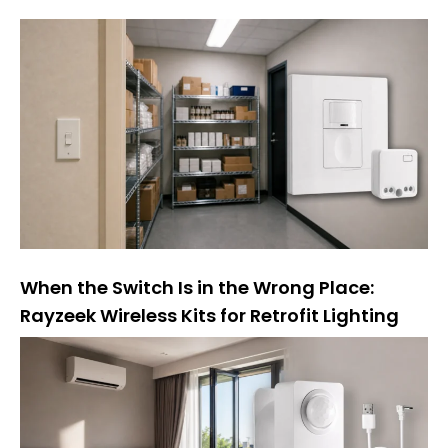
a
t
i
v
:
When the Switch Is in the Wrong Place:
Rayzeek Wireless Kits for Retrofit Lighting