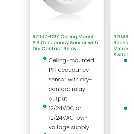
RZ037-DRY Ceiling Mount
RZ048 1
PIR Occupancy Sensor with
Recesse
Dry Contact Relay
Microwa
Switch
Ceiling-mounted
L
PIR occupancy
r
sensor with dry-
m
contact relay
m
output
s
12/24VDC or
1
12/24VAC low-
i
voltage supply
V