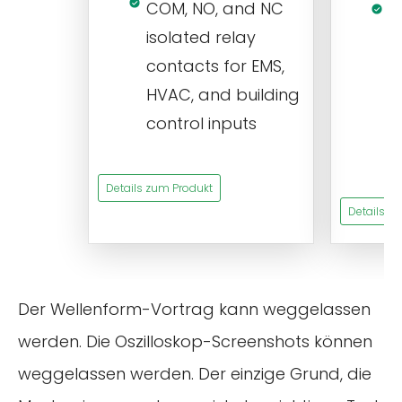
COM, NO, and NC
1
isolated relay
c
contacts for EMS,
a
HVAC, and building
d
control inputs
t
s
Details zum Produkt
Details z
Der Wellenform-Vortrag kann weggelassen
werden. Die Oszilloskop-Screenshots können
weggelassen werden. Der einzige Grund, die