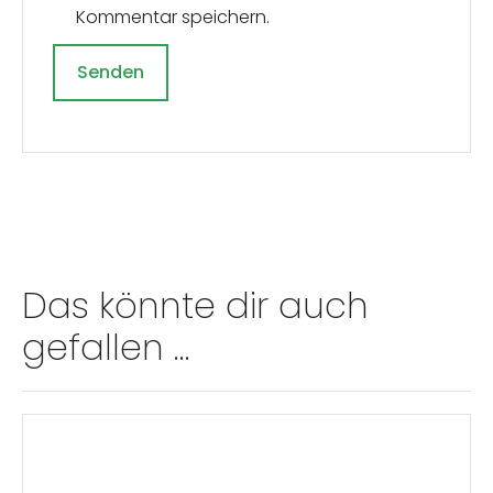
Kommentar speichern.
A
l
t
e
r
n
Das könnte dir auch
a
gefallen …
t
i
v
: