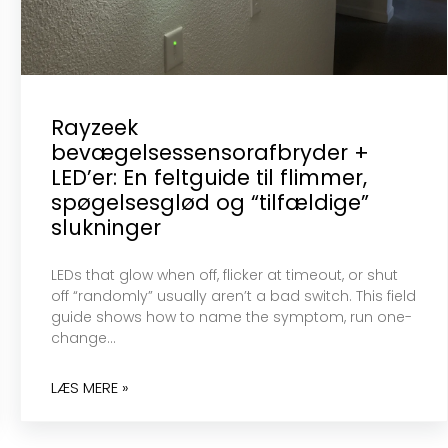
Rayzeek
bevægelsessensorafbryder +
LED’er: En feltguide til flimmer,
spøgelsesglød og “tilfældige”
slukninger
LEDs that glow when off, flicker at timeout, or shut
off “randomly” usually aren’t a bad switch. This field
guide shows how to name the symptom, run one-
change…
LÆS MERE »