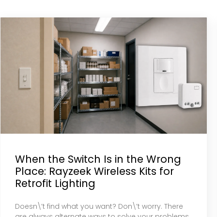
When the Switch Is in the Wrong
Place: Rayzeek Wireless Kits for
Retrofit Lighting
Doesn\’t find what you want? Don\’t worry. There
are always alternate ways to solve your problems.