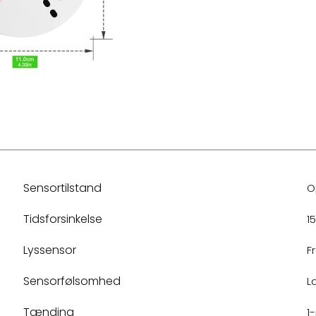
Sensortilstand
O
Tidsforsinkelse
1
Lyssensor
Fr
Sensorfølsomhed
L
Tænding
1