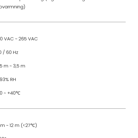
pvarmning)
00 VAC ~ 265 VAC
0 / 60 Hz
,5 m ~ 3,5 m
 93% RH
10 ~ +40℃
 m ~ 12 m (<27℃)