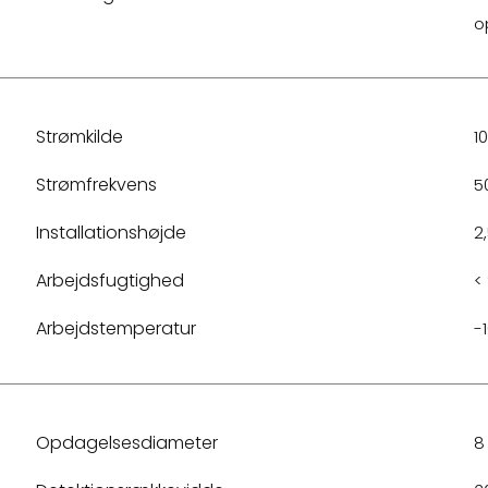
o
Strømkilde
1
Strømfrekvens
5
Installationshøjde
2
Arbejdsfugtighed
<
Arbejdstemperatur
-
Opdagelsesdiameter
8