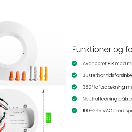
Funktioner og f
Avanceret PIR med mik
Justerbar tidsforsink
360° loftsdækning m
Neutral ledning påkr
100–265 VAC bred s