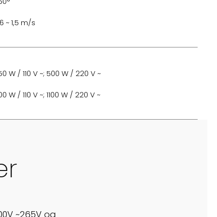
60°
6 ~ 1,5 m/s
50 W / 110 V ~; 500 W / 220 V ~
0 W / 110 V ~; 1100 W / 220 V ~
er
100V ~265V og