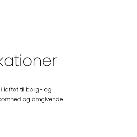
ikationer
oftet til bolig- og
følsomhed og omgivende