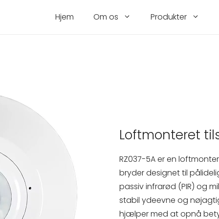
Hjem
Om os
Produkter
Loftmonteret ti
RZ037-5A er en loftmonte
bryder designet til pålidel
passiv infrarød (PIR) og m
stabil ydeevne og nøjagti
hjælper med at opnå bety