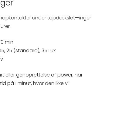
ger
d knapkontakter under topdækslet—ingen
urer:
 30 min
15, 25 (standard), 35 Lux
av
rt eller genoprettelse af power, har
 på 1 minut, hvor den ikke vil