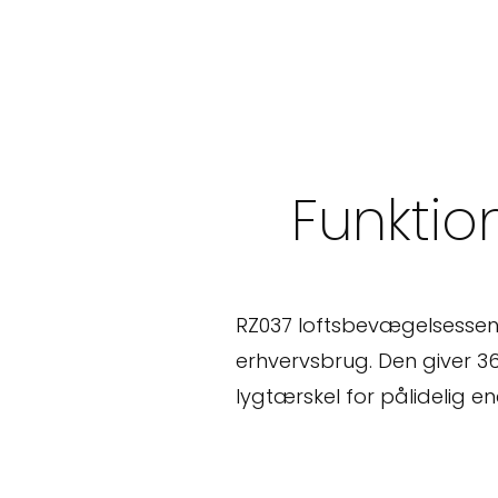
i
n
g
s
-
Funktion
D
e
t
RZ037 loftsbevægelsessenso
e
erhvervsbrug. Den giver 
k
lygtærskel for pålidelig e
t
i