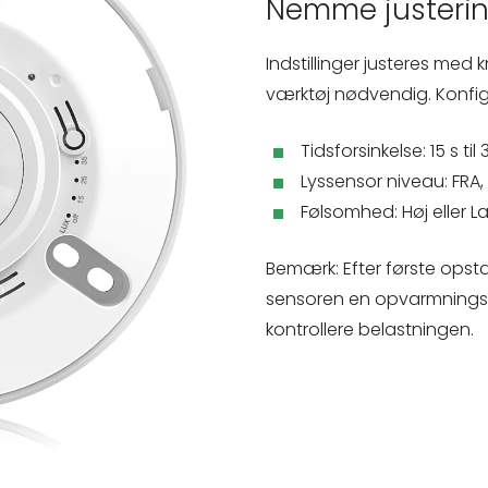
Nemme justerin
Indstillinger justeres me
værktøj nødvendig. Konfig
Tidsforsinkelse: 15 s til
Lyssensor niveau: FRA, 
Følsomhed: Høj eller L
Bemærk: Efter første opsta
sensoren en opvarmningstid
kontrollere belastningen.