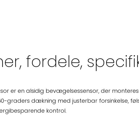
er, fordele, specif
r er en alsidig bevægelsessensor, der monteres i l
360-graders dækning med justerbar forsinkelse, 
nergibesparende kontrol.