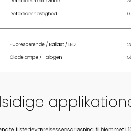
Detektionsrækkevidde
3
Detektionshastighed
0,
Fluorescerende / Ballast / LED
2
Glødelampe / Halogen
50
lsidige applikation
ængte tilstedeværelsessensorløsning til hjemmet i 