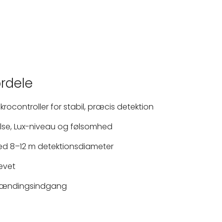
ordele
rocontroller for stabil, præcis detektion
else, Lux-niveau og følsomhed
ed 8–12 m detektionsdiameter
ævet
pændingsindgang