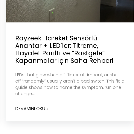
Rayzeek Hareket Sensörlü
Anahtar + LED’ler: Titreme,
Hayalet Parıltı ve “Rastgele”
Kapanmalar için Saha Rehberi
LEDs that glow when off, flicker at timeout, or shut
off “randomly” usually aren’t a bad switch. This field
guide shows how to name the symptom, run one-
change…
DEVAMINI OKU »