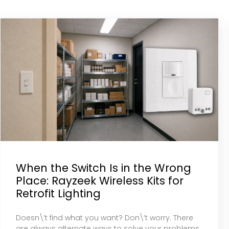
When the Switch Is in the Wrong
Place: Rayzeek Wireless Kits for
Retrofit Lighting
Doesn\’t find what you want? Don\’t worry. There
are always alternate ways to solve your problems.