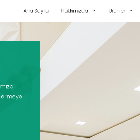
Ana Sayfa
Hakkımızda
Ürünler
ımıza
gidermeye