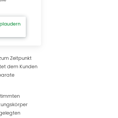
 plaudern
 zum Zeitpunkt
etet dem Kunden
eparate
estimmten
htungskörper
tgelegten