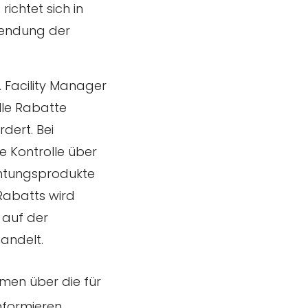
ichtet sich in
wendung der
. Facility Manager
lle Rabatte
dert. Bei
e Kontrolle über
chtungsprodukte
Rabatts wird
auf der
andelt.
hmen über die für
formieren.