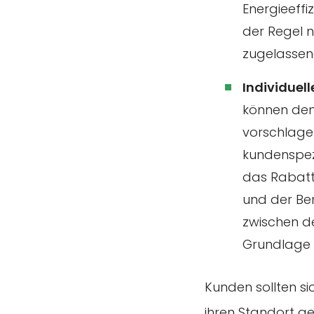
Energieeffi
der Regel 
zugelassen
Individuell
können den
vorschlagen
kundenspezi
das Rabatt
und der Be
zwischen 
Grundlage 
Kunden sollten si
ihren Standort 