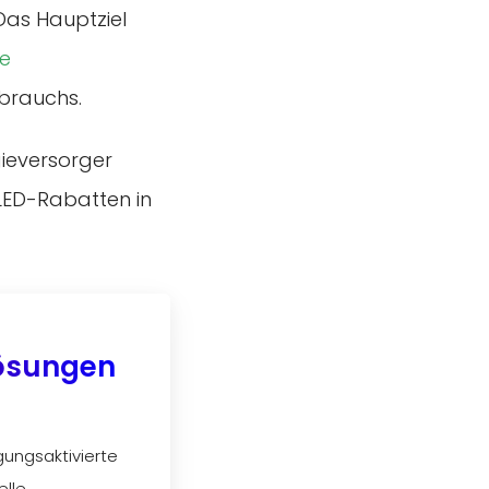
 Das Hauptziel
te
brauchs.
ieversorger
 LED-Rabatten in
Lösungen
ungsaktivierte
lle