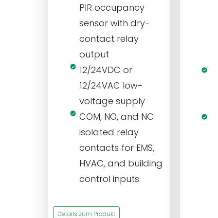
PIR occupancy
r
sensor with dry-
m
contact relay
m
output
s
12/24VDC or
1
12/24VAC low-
i
voltage supply
V
COM, NO, and NC
1
isolated relay
c
contacts for EMS,
a
HVAC, and building
d
control inputs
t
s
Details zum Produkt