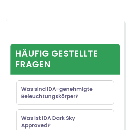
HÄUFIG GESTELLTE
FRAGEN
Was sind IDA-genehmigte
Beleuchtungskörper?
Das IDA-Gütesiegel für
Was ist IDA Dark Sky
Approved?
Beleuchtungskörper ist ein