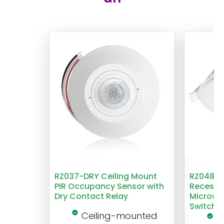
RZ037-DRY Ceiling Mount
RZ048 1
PIR Occupancy Sensor with
Recesse
Dry Contact Relay
Microwa
Switch
Ceiling-mounted
L