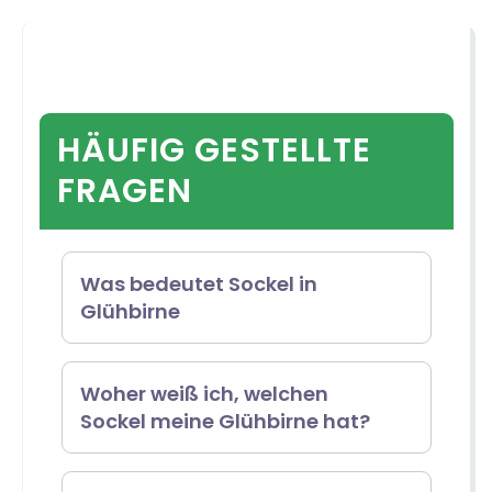
HÄUFIG GESTELLTE
FRAGEN
Was bedeutet Sockel in
Glühbirne
Der Sockel in einer Glühbirne
Woher weiß ich, welchen
Sockel meine Glühbirne hat?
bezieht sich auf die Form des
Sockels, wobei der erste