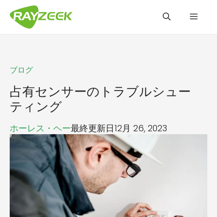
コ
メ
ン
テ
ン
ニ
ツ
ブログ
へ
ュ
ス
占有センサーのトラブルシュー
キ
ティング
ッ
ー
ホーレス・ヘー
最終更新日12月 26, 2023
プ