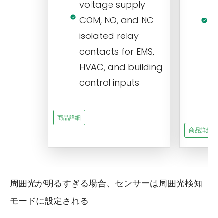
voltage supply
V
COM, NO, and NC
1
isolated relay
c
contacts for EMS,
a
HVAC, and building
d
control inputs
t
s
商品詳細
商品詳細
周囲光が明るすぎる場合、センサーは周囲光検知
モードに設定される