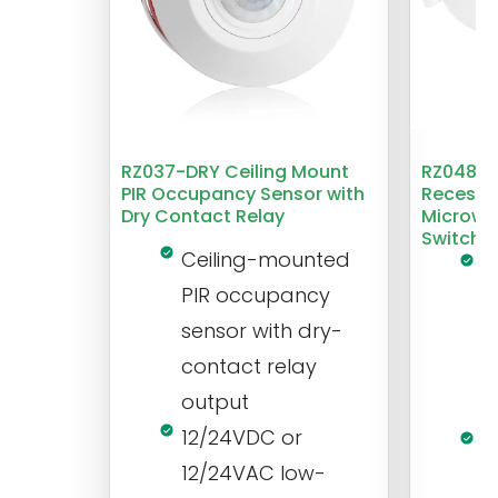
RZ037-DRY Ceiling Mount
RZ048 1
PIR Occupancy Sensor with
Recesse
Dry Contact Relay
Microwa
Switch
Ceiling-mounted
L
PIR occupancy
r
sensor with dry-
m
contact relay
m
output
s
12/24VDC or
1
12/24VAC low-
i