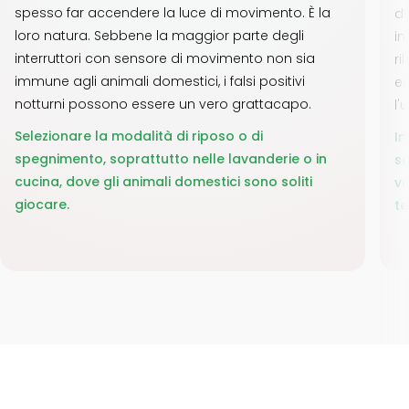
spesso far accendere la luce di movimento. È la
di
loro natura. Sebbene la maggior parte degli
in
interruttori con sensore di movimento non sia
ri
immune agli animali domestici, i falsi positivi
es
notturni possono essere un vero grattacapo.
l'
Selezionare la modalità di riposo o di
In
spegnimento, soprattutto nelle lavanderie o in
se
cucina, dove gli animali domestici sono soliti
vo
giocare.
te