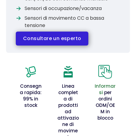
Sensori di occupazione/vacanza
Sensori di movimento CC a bassa
tensione
Consultare un esperto
Consegn
Linea
Informar
a rapida:
complet
si
per
99% in
a di
ordini
stock
prodotti
ODM/OE
ad
M in
attivazio
blocco
ne di
movime