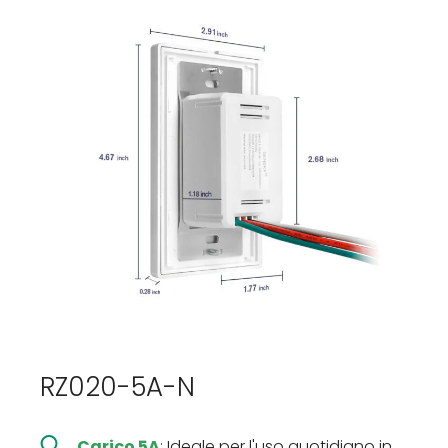
RZ020-5A-N
Carico 5A
: Ideale per l'uso quotidiano in