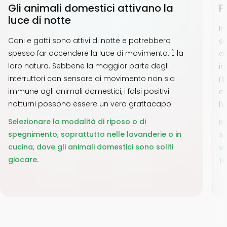
Gli animali domestici attivano la
F
luce di notte
In
Cani e gatti sono attivi di notte e potrebbero
so
spesso far accendere la luce di movimento. È la
di
loro natura. Sebbene la maggior parte degli
in
interruttori con sensore di movimento non sia
ri
immune agli animali domestici, i falsi positivi
es
notturni possono essere un vero grattacapo.
l'
Selezionare la modalità di riposo o di
In
spegnimento, soprattutto nelle lavanderie o in
se
cucina, dove gli animali domestici sono soliti
vo
giocare.
te