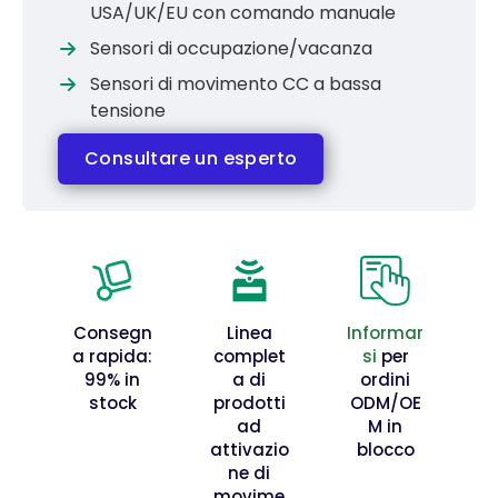
USA/UK/EU con comando manuale
Sensori di occupazione/vacanza
Sensori di movimento CC a bassa
tensione
Consultare un esperto
Consegn
Linea
Informar
a rapida:
complet
si
per
99% in
a di
ordini
stock
prodotti
ODM/OE
ad
M in
attivazio
blocco
ne di
movime