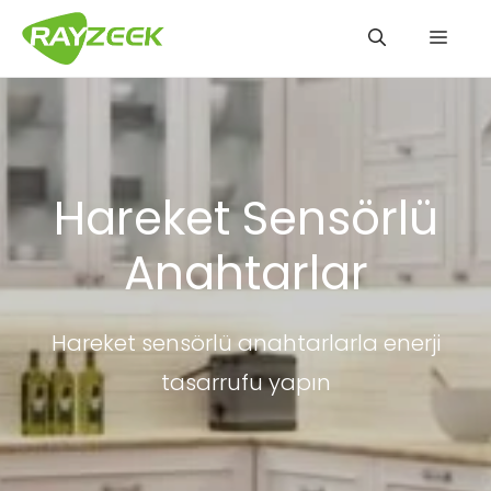
İçeriğe
Men
atla
Hareket Sensörlü
Anahtarlar
Hareket sensörlü anahtarlarla enerji
tasarrufu yapın