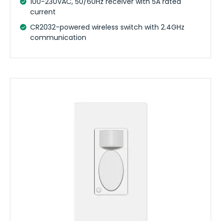
100-230VAC, 50/60Hz receiver with 5A rated
current
CR2032-powered wireless switch with 2.4GHz
communication