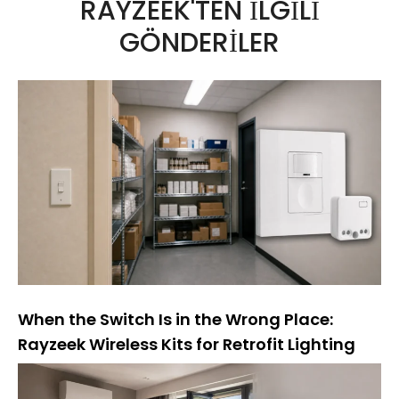
RAYZEEK'TEN İLGILI
e
GÖNDERILER
r
n
a
t
i
f
:
When the Switch Is in the Wrong Place:
Rayzeek Wireless Kits for Retrofit Lighting