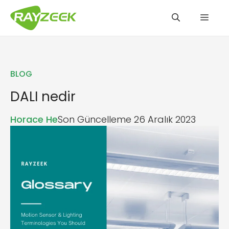
İçeriğe
Men
atla
BLOG
DALI nedir
Horace He
Son Güncelleme 26 Aralık 2023