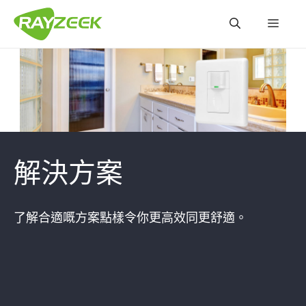
跳
選
至
內
容
單
解決方案
了解合適嘅方案點樣令你更高效同更舒適。