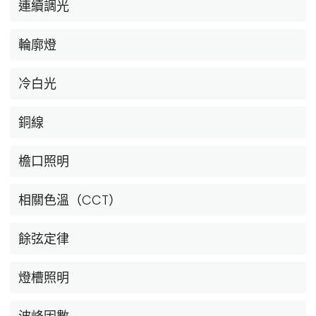
連續調光
輪廓燈
冷白光
銅線
檐口照明
相關色溫（CCT）
餘弦定律
燈槽照明