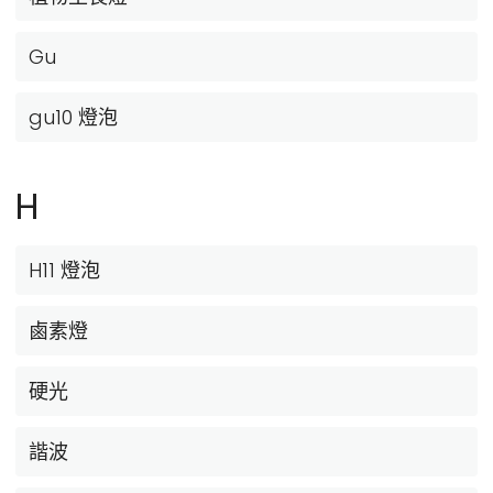
Gu
gu10 燈泡
H
H11 燈泡
鹵素燈
硬光
諧波