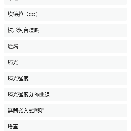
坎德拉（cd）
枝形燭台燈膽
蠟燭
燭光
燭光強度
燭光強度分佈曲線
無筒嵌入式照明
燈罩