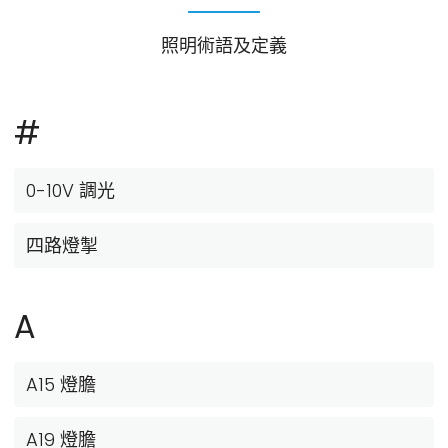
照明術語及定義
#
0-10V 調光
四路燈掣
A
A15 燈膽
A19 燈膽