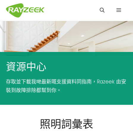
跳
選
至
內
容
單
資源中心
存取並下載我哋最新嘅支援資料同指南，Razeek 由安
裝到故障排除都幫到你。
照明詞彙表