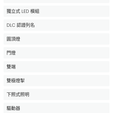
獨立式 LED 模組
DLC 認證列名
圓頂燈
門燈
雙端
雙極燈掣
下照式照明
驅動器