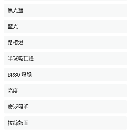
黑光藍
藍光
路樁燈
半球吸頂燈
BR30 燈膽
亮度
廣泛照明
拉絲飾面