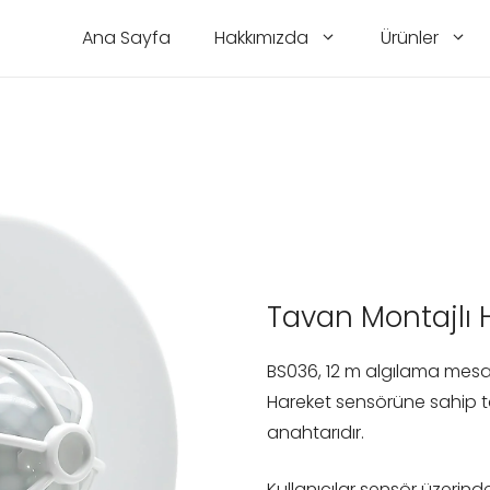
Ana Sayfa
Hakkımızda
Ürünler
Tavan Montajlı 
BS036, 12 m algılama mesa
Hareket sensörüne sahip 
anahtarıdır.
Kullanıcılar sensör üzerin