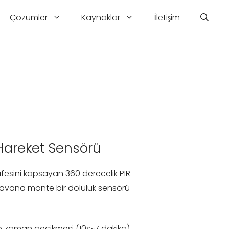
Çözümler
Kaynaklar
İletişim
Hareket Sensörü
fesini kapsayan 360 derecelik PIR
tavana monte bir doluluk sensörü
de zaman gecikmesi (10s~7 dakika),