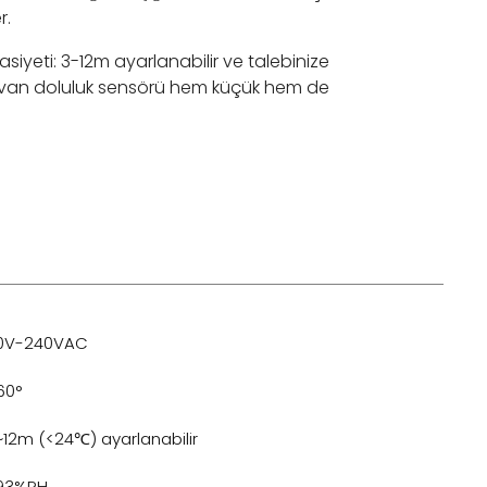
r.
asiyeti: 3-12m ayarlanabilir ve talebinize
Tavan doluluk sensörü hem küçük hem de
10V-240VAC
60°
~12m (<24℃) ayarlanabilir
93%RH