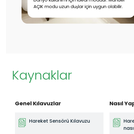
I
AÇIK modu uzun duşlar için uygun olabilir.
R
H
a
r
e
k
e
Kaynaklar
t
s
e
n
Genel Kılavuzlar
Nasıl Yap
s
ö
r
Hareket Sensörü Kılavuzu
Hare
nası
ü