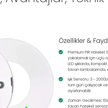
Özellikler & Fayd
Premium PIR Hareket S
yakalamak için üçlü ö
LED ışıklarda, kompak
tavan lambalarında, e
Işık Sensörü: 3 ~ 2000
tüm gün çalışacak vey
ayarlanabilir.
Zaman Gecikmesi: 10sn
tavan hareket sensörü 