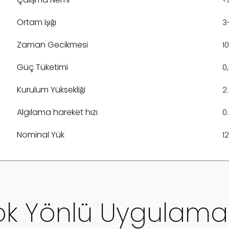
Ortam Işığı
3
Zaman Gecikmesi
1
Güç Tüketimi
0
Kurulum Yüksekliği
2
Algılama hareket hızı
0
Nominal Yük
1
k Yönlü Uygulama