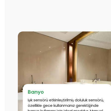
y
a
n
3
6
0
d
e
r
e
c
e
l
Banyo
i
k
Işık sensörü etkinleştirilmiş doluluk sensörü,
özellikle gece kullanmanız gerektiğinde
P
banyo kullanımı için ideal moddur. Manuel