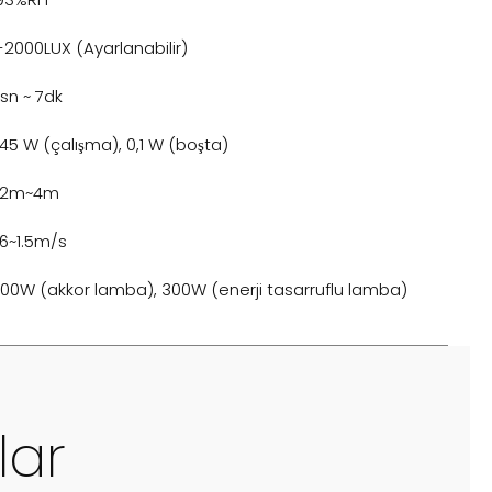
-2000LUX (Ayarlanabilir)
0sn ~ 7dk
,45 W (çalışma), 0,1 W (boşta)
.2m~4m
.6~1.5m/s
200W (akkor lamba), 300W (enerji tasarruflu lamba)
lar