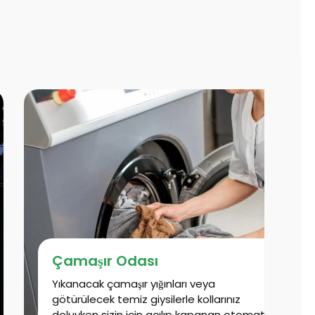
Çamaşır Odası
Yıkanacak çamaşır yığınları veya
götürülecek temiz giysilerle kollarınız
doluyken sizin için açılıp kapanan otomatik