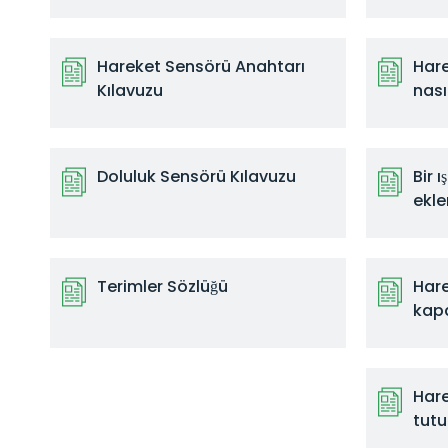
n
e
Hareket Sensörü Anahtarı
Hare
s
Kılavuzu
nası
a
h
i
Doluluk Sensörü Kılavuzu
Bir 
p
ekl
t
a
v
Terimler Sözlüğü
Hare
a
kap
n
a
m
Hare
o
tut
n