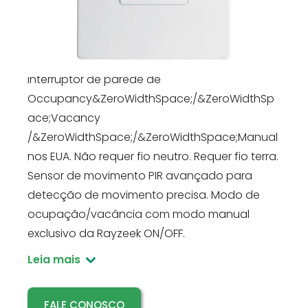
RZ020-10A-G
Interruptor de sensor de movimento RZ020-
10A-G, 120V, 10A. Substituição direta pelo
interruptor de parede de
Occupancy&ZeroWidthSpace;/&ZeroWidthSp
ace;​Vacancy​
/&ZeroWidthSpace;/&ZeroWidthSpace;Manual
nos EUA. Não requer fio neutro. Requer fio terra.
Sensor de movimento PIR avançado para
detecção de movimento precisa. Modo de
ocupação/vacância com modo manual
exclusivo da Rayzeek ON/OFF.
Leia mais
FALE CONOSCO