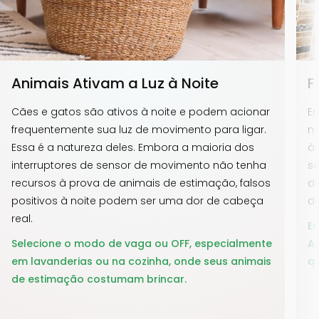
Animais Ativam a Luz à Noite
F
Cães e gatos são ativos à noite e podem acionar
E
frequentemente sua luz de movimento para ligar.
mi
Essa é a natureza deles. Embora a maioria dos
à 
interruptores de sensor de movimento não tenha
se
recursos à prova de animais de estimação, falsos
de
positivos à noite podem ser uma dor de cabeça
d
real.
E
Selecione o modo de vaga ou OFF, especialmente
AC
em lavanderias ou na cozinha, onde seus animais
qu
de estimação costumam brincar.