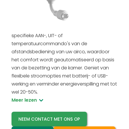
geavanceerde bewegingssensorcontroller
ontworpen voor slimmere airconditioning en
aanzienlijke energiebesparingen. In
tegenstelling tot basissensoren leert hij
specifieke AAN-, UIT- of
temperatuurcommando's van de
afstandsbediening van uw airco, waardoor
het comfort wordt geautomatiseerd op basis
van de bezetting van de kamer. Geniet van
flexibele stroomopties met batterij- of USB-
werking en verminder energieverspilling met tot
wel 20-50%.
Meer lezen
NEEM CONTACT MET ONS OP