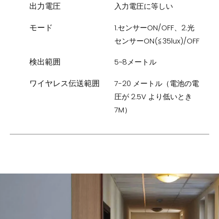
出力電圧
入力電圧に等しい
モード
1.センサーON/OFF、2.光
センサーON(≦35lux)/OFF
検出範囲
5~8メートル
ワイヤレス伝送範囲
7-20 メートル（電池の電
圧が 2.5V より低いとき
7M）