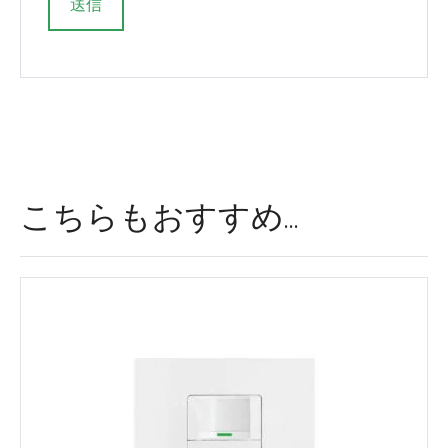
そ
れ
に
代
わ
る
こちらもおすすめ…
も
の
だ
：