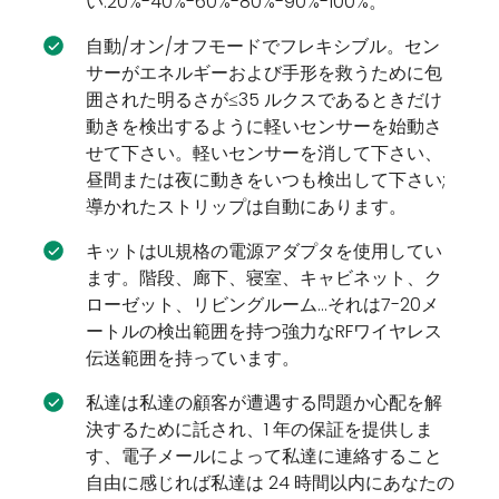
い:20%-40%-60%-80%-90%-100%。
自動/オン/オフモードでフレキシブル。セン
サーがエネルギーおよび手形を救うために包
囲された明るさが≤35 ルクスであるときだけ
動きを検出するように軽いセンサーを始動さ
せて下さい。軽いセンサーを消して下さい、
昼間または夜に動きをいつも検出して下さい;
導かれたストリップは自動にあります。
キットはUL規格の電源アダプタを使用してい
ます。階段、廊下、寝室、キャビネット、ク
ローゼット、リビングルーム...それは7-20メ
ートルの検出範囲を持つ強力なRFワイヤレス
伝送範囲を持っています。
私達は私達の顧客が遭遇する問題か心配を解
決するために託され、1 年の保証を提供しま
す、電子メールによって私達に連絡すること
自由に感じれば私達は 24 時間以内にあなたの