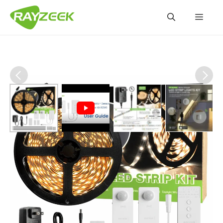
コ
メ
ン
テ
ン
ニ
ツ
へ
ュ
ス
キ
ッ
ー
プ
ワイヤレスコントローラー 2X
モーションセンサーキット 6m
LEDストリップライト付き（暖
白）