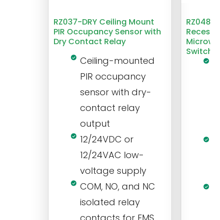
RZ037-DRY Ceiling Mount
RZ048 1
PIR Occupancy Sensor with
Recesse
Dry Contact Relay
Microwa
Switch
Ceiling-mounted
L
PIR occupancy
r
sensor with dry-
m
contact relay
m
output
s
12/24VDC or
1
12/24VAC low-
i
voltage supply
V
COM, NO, and NC
1
isolated relay
c
contacts for EMS,