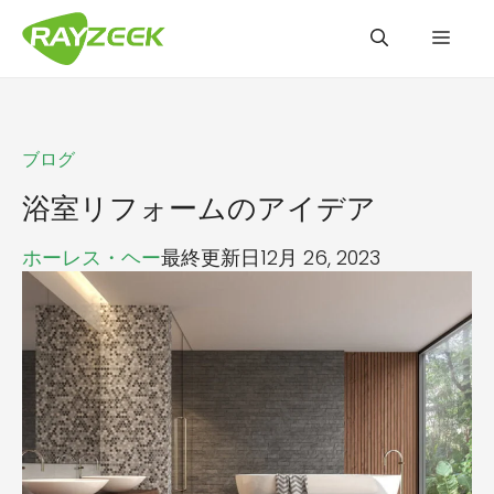
コ
メ
ン
テ
ン
ニ
ツ
ブログ
へ
ュ
ス
浴室リフォームのアイデア
キ
ホーレス・ヘー
最終更新日12月 26, 2023
ッ
ー
プ