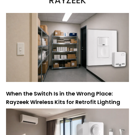
RAYZEEK
n
a
t
i
f
:
When the Switch Is in the Wrong Place:
Rayzeek Wireless Kits for Retrofit Lighting