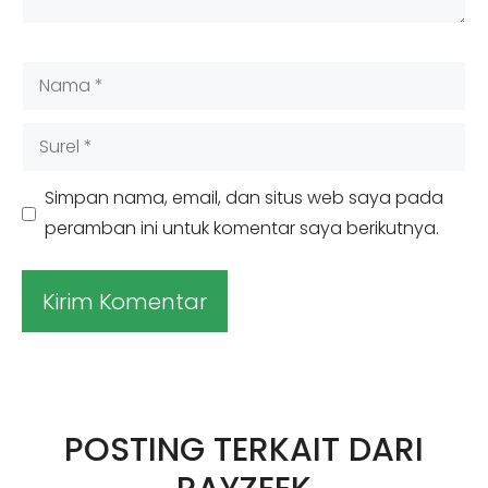
Nama
Surel
Simpan nama, email, dan situs web saya pada
peramban ini untuk komentar saya berikutnya.
A
l
t
POSTING TERKAIT DARI
e
r