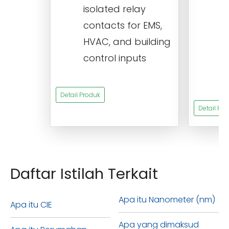
isolated relay
c
contacts for EMS,
a
HVAC, and building
d
control inputs
t
s
Detail Produk
Detail Pro
Daftar Istilah Terkait
Apa itu Nanometer (nm)
Apa itu CIE
Apa yang dimaksud