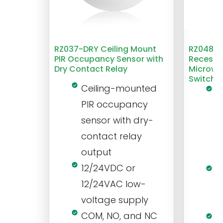
RZ037-DRY Ceiling Mount
RZ048 1
PIR Occupancy Sensor with
Recesse
Dry Contact Relay
Microwa
Switch
Ceiling-mounted
L
PIR occupancy
r
sensor with dry-
m
contact relay
m
output
s
12/24VDC or
1
12/24VAC low-
i
voltage supply
V
COM, NO, and NC
1