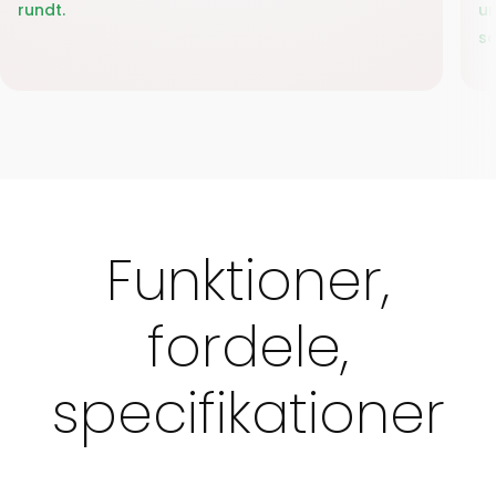
rundt.
un
så
Funktioner,
fordele,
specifikationer