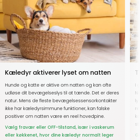
Kæledyr aktiverer lyset om natten
T
Hunde og katte er aktive om natten og kan ofte
I 
udløse dit bevægelseslys til at tænde. Det er deres
Nå
natur. Mens de fleste bevægelsessensorkontakter
ly
ikke har kæledyrsimmune funktioner, kan falske
re
positiver om natten være en reel hovedpine.
ka
s
Vælg fravær eller OFF-tilstand, især i vaskerum
eller køkkenet, hvor dine kæledyr normalt leger
Gå