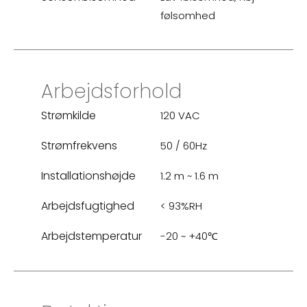
følsomhed
Arbejdsforhold
Strømkilde
120 VAC
Strømfrekvens
50 / 60Hz
Installationshøjde
1.2 m ~ 1.6 m
Arbejdsfugtighed
< 93%RH
Arbejdstemperatur
-20 ~ +40℃