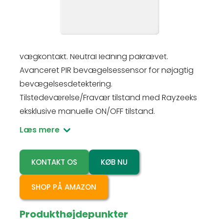
RZ021-5A-N
RZ021-5A-N bevægelsessensor kontakt, 120V,
5A. Direkte erstatning for US 1-Gang
vægkontakt. Neutral ledning påkrævet.
Avanceret PIR bevægelsessensor for nøjagtig
bevægelsesdetektering.
Tilstedeværelse/Fravær tilstand med Rayzeeks
eksklusive manuelle ON/OFF tilstand.
Læs mere
KONTAKT OS
KØB NU
SHOP PÅ AMAZON
Produkthøjdepunkter