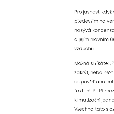
Pro jasnost, když
především na ven
nazývá kondenzač
a jejím hlavním ú
vzduchu.
Možná si říkáte: 
zakrýt, nebo ne?“ 
odpověď ano nebo
faktorů. Patří mez
klimatizační jedno
Všechna tato slož