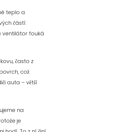
né teplo a
ých částí:
 ventilátor fouká
kovu, často z
 povrch, což
či auta – větší
řujeme na
otože je
hodí. To z ní činí