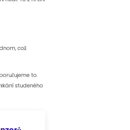
jednom, což
oporučujeme to.
vnikání studeného