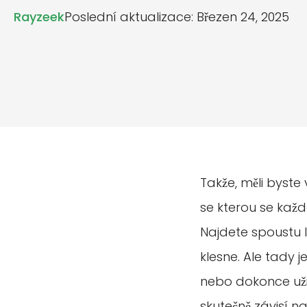
Rayzeek
Poslední aktualizace: Březen 24, 2025
Takže, měli byste
se kterou se kaž
Najdete spoustu li
klesne. Ale tady 
nebo dokonce užit
skutečně závisí na