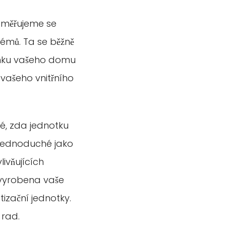
zaměřujeme se
émů. Ta se běžně
enku vašeho domu
 vašeho vnitřního
mé, zda jednotku
ak jednoduché jako
ivňujících
e vyrobena vaše
tizační jednotky.
 rad.