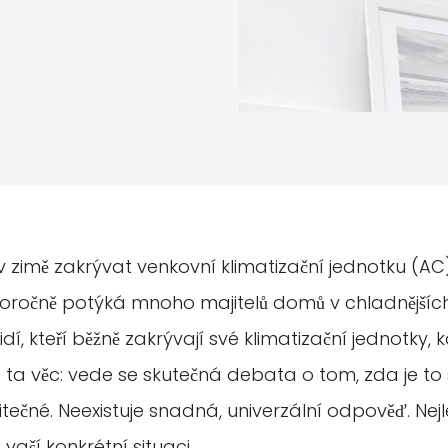
 v zimě zakrývat venkovní klimatizační jednotku (AC
doročně potýká mnoho majitelů domů v chladnějšíc
dí, kteří běžně zakrývají své klimatizační jednotky, 
je ta věc: vede se skutečná debata o tom, zda je to
ečné. Neexistuje snadná, univerzální odpověď. Nejl
 vaší konkrétní situaci.