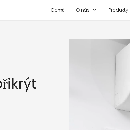
Domů
O nás
Produkty
řikrýt