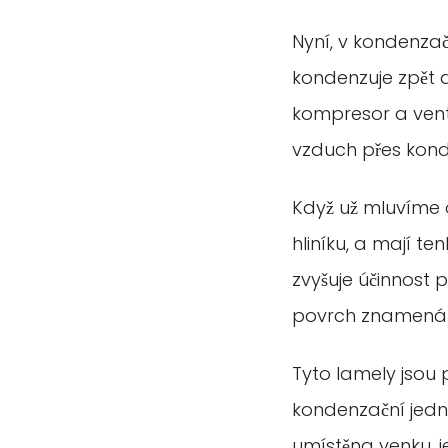
Nyní, v kondenza
kondenzuje zpět d
kompresor a venti
vzduch přes konde
Když už mluvíme 
hliníku, a mají te
zvyšuje účinnost p
povrch znamená v
Tyto lamely jsou 
kondenzační jedno
umístěna venku, j