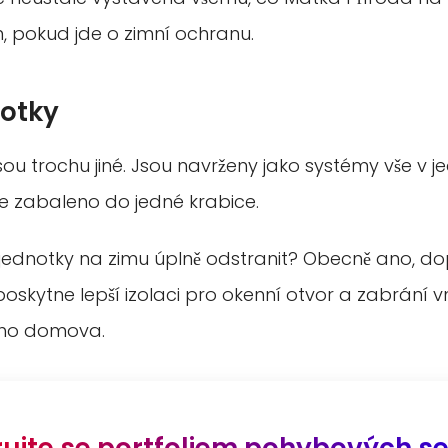
, pokud jde o zimní ochranu.
notky
sou trochu jiné. Jsou navrženy jako systémy vše v 
je zabaleno do jedné krabice.
 jednotky na zimu úplně odstranit? Obecně ano, d
skytne lepší izolaci pro okenní otvor a zabrání 
eho domova.