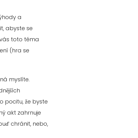
výhody a
t, abyste se
ž vás toto téma
ení (hra se
žná myslíte.
dnějších
 pocitu, že byste
chý akt zahrnuje
 buď chránit, nebo,