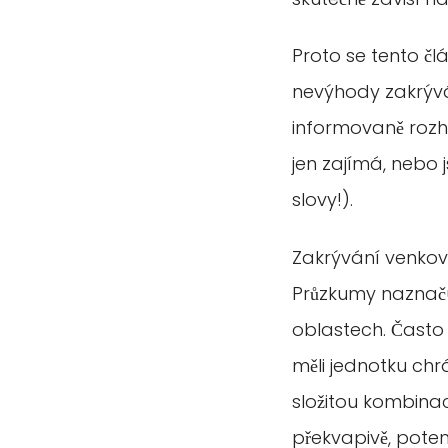
Proto se tento č
nevýhody zakrývá
informovaně rozho
jen zajímá, nebo 
slovy!).
Zakrývání venkovní
Průzkumy naznačuj
oblastech. Často
měli jednotku chr
složitou kombinaci
překvapivě, poten