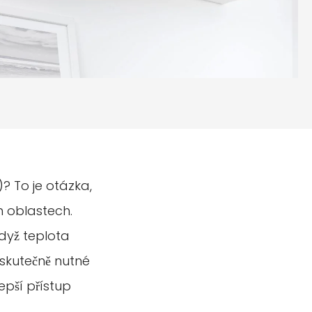
)? To je otázka,
h oblastech.
když teplota
 skutečně nutné
epší přístup