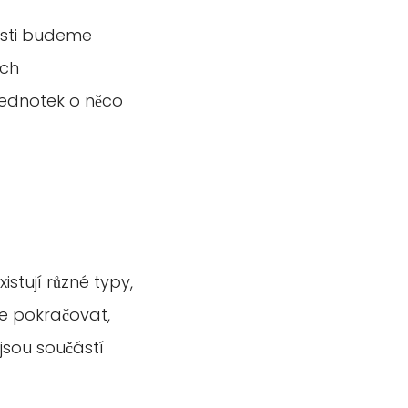
části budeme
ích
jednotek o něco
istují různé typy,
me pokračovat,
jsou součástí