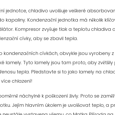
ční jednotce, chladivo uvolňuje veškeré absorbova
o kapaliny. Kondenzační jednotka má několik klíčov
látor. Kompresor zvyšuje tlak a teplotu chladiva a
nzační cívky, aby se zbavil tepla.
o kondenzačních cívkách, obvykle jsou vyrobeny z 
nké lamely. Tyto lamely jsou tam proto, aby zvětšily
řenosu tepla. Představte si to jako lamely na chladi
íce chlazení!
poměrně náchylné k poškození živly. Proto se zamě
tku. Jejím hlavním úkolem je uvolňovat teplo, a pr
e neustále vystavena všemu, co Matka Příroda na ni 