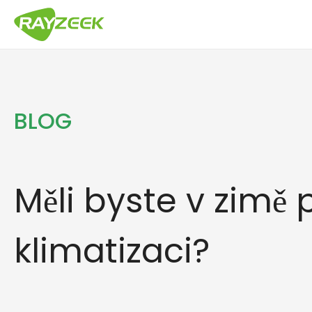
Přeskočit
na
obsah
BLOG
Měli byste v zimě p
klimatizaci?