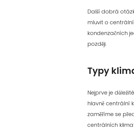
Další dobrá otázk
mluvit o centráln
kondenzačních je
později.
Typy klima
Nejprve je důležit
hlavně centrální
zaměříme se před
centrálních klima