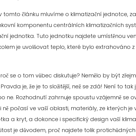
 v tomto článku mluvíme o klimatizační jednotce, 
kovní komponentu centrálních klimatizačních syst
ní jednotka. Tuto jednotku najdete umístěnou v
kolem je uvolňovat teplo, které bylo extrahováno z
„Proč se o tom vůbec diskutuje? Nemělo by být zřej
Pravda je, že je to složitější, než se zdá! Není to t
 ne. Rozhodnutí zahrnuje spoustu vzájemně se ovl
i ně počasí ve vaší oblasti, materiály, ze kterých j
tka a kryt, a dokonce i specifický design vaší klima
itost je důvodem, proč najdete tolik protichůdných