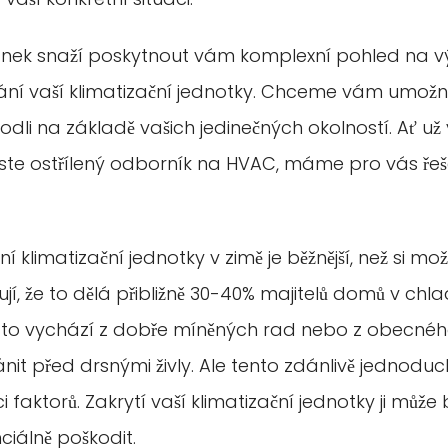
lánek snaží poskytnout vám komplexní pohled na 
ní vaší klimatizační jednotky. Chceme vám umožni
dli na základě vašich jedinečných okolností. Ať u
jste ostřílený odborník na HVAC, máme pro vás řeš
 klimatizační jednotky v zimě je běžnější, než si mo
í, že to dělá přibližně 30-40% majitelů domů v chla
 to vychází z dobře míněných rad nebo z obecného
ánit před drsnými živly. Ale tento zdánlivě jednodu
 faktorů. Zakrytí vaší klimatizační jednotky ji může
ciálně poškodit.