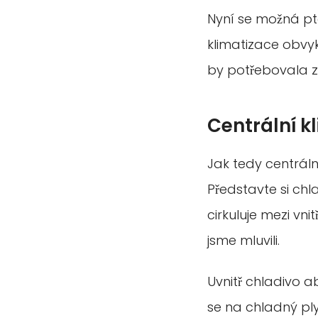
Nyní se možná pt
klimatizace obvy
by potřebovala z
Centrální k
Jak tedy centráln
Představte si chl
cirkuluje mezi vn
jsme mluvili.
Uvnitř chladivo a
se na chladný ply