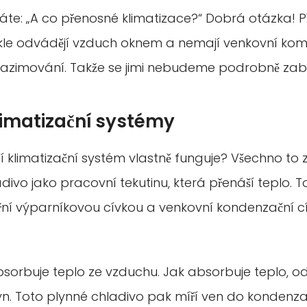
áte: „A co přenosné klimatizace?“ Dobrá otázka! 
kle odvádějí vzduch oknem a nemají venkovní kom
azimování. Takže se jimi nebudeme podrobně zab
limatizační systémy
í klimatizační systém vlastně funguje? Všechno to
adivo jako pracovní tekutinu, která přenáší teplo. 
itřní výparníkovou cívkou a venkovní kondenzační cí
bsorbuje teplo ze vzduchu. Jak absorbuje teplo, o
n. Toto plynné chladivo pak míří ven do kondenza