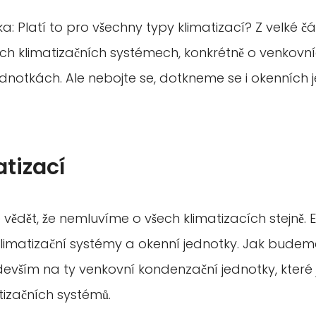
a: Platí to pro všechny typy klimatizací? Z velké 
ích klimatizačních systémech, konkrétně o venkovn
dnotkách. Ale nebojte se, dotkneme se i okenních 
tizací
é vědět, že nemluvíme o všech klimatizacích stejně. Ex
 klimatizační systémy a okenní jednotky. Jak bude
evším na ty venkovní kondenzační jednotky, které 
tizačních systémů.