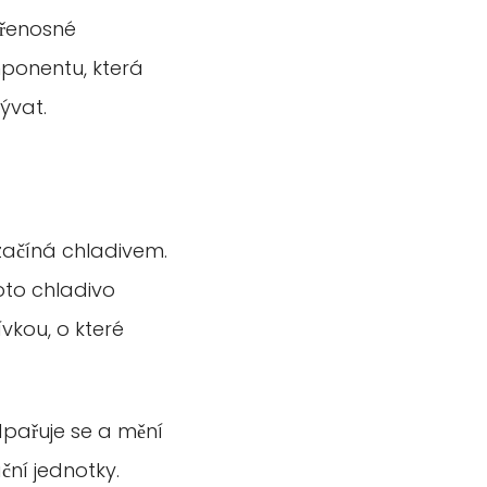
Přenosné
ponentu, která
ývat.
 začíná chladivem.
Toto chladivo
vkou, o které
dpařuje se a mění
ční jednotky.