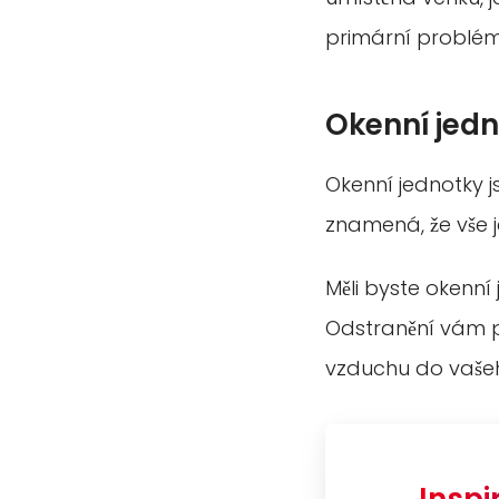
primární problém
Okenní jed
Okenní jednotky j
znamená, že vše 
Měli byste okenní
Odstranění vám po
vzduchu do vaš