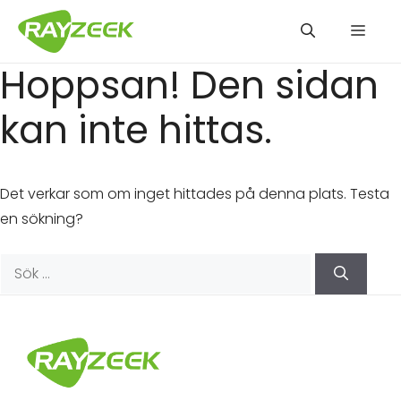
Hoppa
Men
till
innehåll
Hoppsan! Den sidan
kan inte hittas.
Det verkar som om inget hittades på denna plats. Testa
en sökning?
Sök
efter: