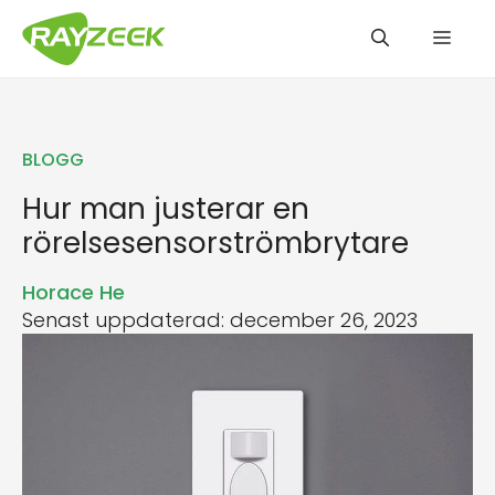
Hoppa
Men
till
innehåll
BLOGG
Hur man justerar en
rörelsesensorströmbrytare
Horace He
Senast uppdaterad: december 26, 2023