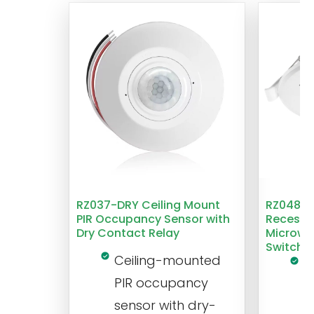
RZ037-DRY Ceiling Mount
RZ048 1
PIR Occupancy Sensor with
Recesse
Dry Contact Relay
Microwa
Switch
Ceiling-mounted
L
PIR occupancy
r
sensor with dry-
m