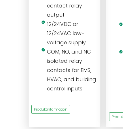
contact relay
m
output
s
12/24VDC or
1
12/24VAC low-
i
voltage supply
V
COM, NO, and NC
1
isolated relay
c
contacts for EMS,
a
HVAC, and building
d
control inputs
t
s
Produktinformation
Produktin