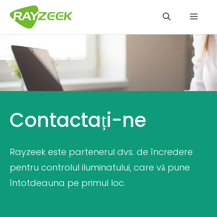
Sari
Meni
la
conținut
Contactați-ne
Rayzeek este partenerul dvs. de încredere
pentru controlul iluminatului, care vă pune
întotdeauna pe primul loc.