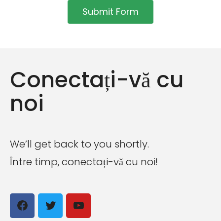
Submit Form
A
l
Conectați-vă cu
t
e
noi
r
n
a
t
We’ll get back to you shortly.
i
Între timp, conectați-vă cu noi!
v
ă
:
Facebook
Twitter
YouTube