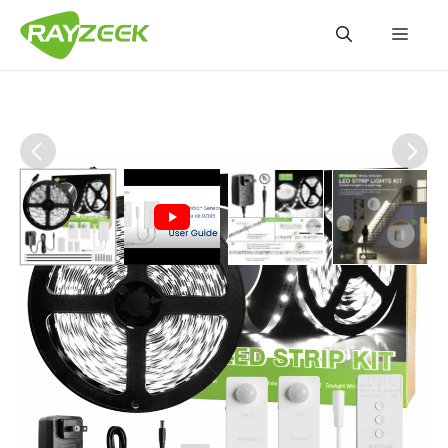
コ
メ
ン
テ
ン
ニ
ツ
へ
ュ
ス
キ
ッ
ー
プ
ワイヤレスコントローラー 2X
モーションセンサーキット 6m
LEDストリップライト付き（クー
ルホワイト）