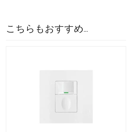
に
代
わ
る
こちらもおすすめ…
も
の
だ
：