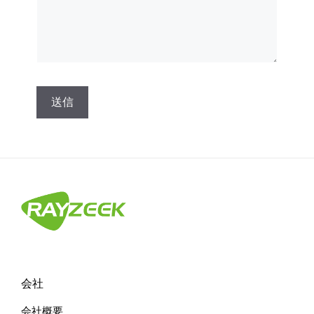
そ
れ
に
代
わ
る
も
の
会社
だ
会社概要