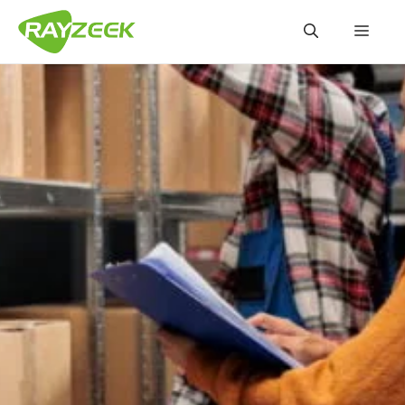
コ
メ
ン
テ
ン
ニ
ツ
へ
ュ
ス
キ
ッ
ー
プ