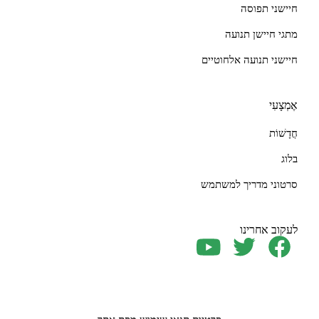
חיישני תפוסה
מתגי חיישן תנועה
חיישני תנועה אלחוטיים
אֶמְצָעִי
חֲדָשׁוֹת
בלוג
סרטוני מדריך למשתמש
לעקוב אחרינו