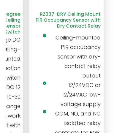
0-Degree
RZ037-DRY Ceiling Mount
 Ceiling
PIR Occupancy Sensor with
n Sensor
Dry Contact Relay
Switch
Ceiling-mounted
tage DC
PIR occupancy
ceiling-
sensor with dry-
ounted
contact relay
 motion
output
r switch
12/24VDC or
24 VDC
12/24VAC low-
ith 10-30
voltage supply
C range
COM, NO, and NC
ax work
isolated relay
ent with
contacts for EMS,