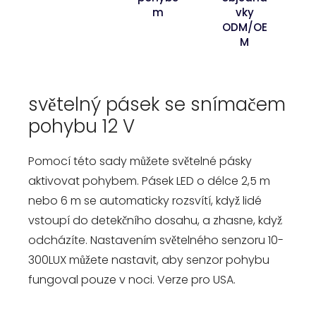
m
vky
ODM/OE
M
světelný pásek se snímačem
pohybu 12 V
Pomocí této sady můžete světelné pásky
aktivovat pohybem. Pásek LED o délce 2,5 m
nebo 6 m se automaticky rozsvítí, když lidé
vstoupí do detekčního dosahu, a zhasne, když
odcházíte. Nastavením světelného senzoru 10-
300LUX můžete nastavit, aby senzor pohybu
fungoval pouze v noci. Verze pro USA.