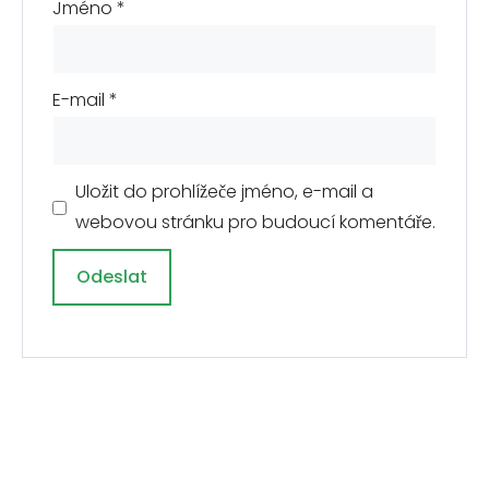
Jméno
*
E-mail
*
Uložit do prohlížeče jméno, e-mail a
webovou stránku pro budoucí komentáře.
A
l
t
e
r