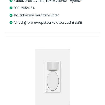
Obsazenost, volno, režim zapnutí/vypnutí
100~265V, 5A
Požadovaný neutrální vodič
Vhodný pro evropskou kulatou zadní skříň