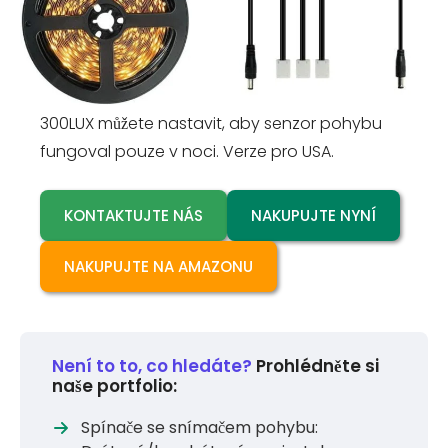
aktivovat pohybem. Pásek LED o délce 2,5 m
nebo 6 m se automaticky rozsvítí, když lidé
vstoupí do detekčního dosahu, a zhasne, když
odcházíte. Nastavením světelného senzoru 10-
300LUX můžete nastavit, aby senzor pohybu
fungoval pouze v noci. Verze pro USA.
KONTAKTUJTE NÁS
NAKUPUJTE NYNÍ
NAKUPUJTE NA AMAZONU
Není to to, co hledáte?
Prohlédněte si
naše portfolio:
Spínače se snímačem pohybu: