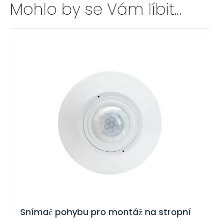
n
Mohlo by se Vám líbit…
a
t
i
v
a
:
Snímač pohybu pro montáž na stropní