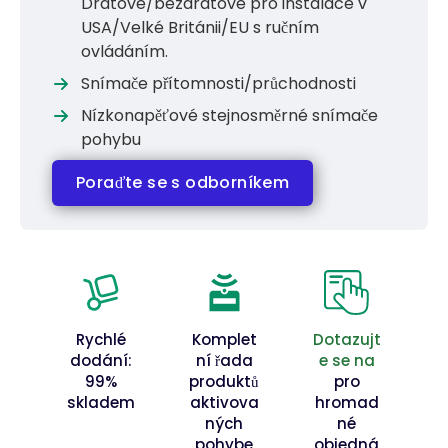
Drátové/bezdrátové pro instalace v
USA/Velké Británii/EU s ručním
ovládáním.
Snímače přítomnosti/průchodnosti
Nízkonapěťové stejnosměrné snímače
pohybu
Poraďte se s odborníkem
Rychlé
Komplet
Dotazujt
dodání:
ní řada
e se na
99%
produktů
pro
skladem
aktivova
hromad
ných
né
pohybe
objedná