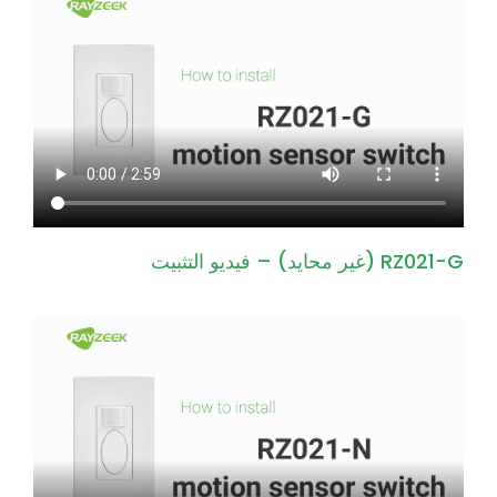
RZ021-G (غير محايد) – فيديو التثبيت