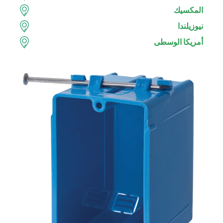
المكسيك
نيوزيلندا
أمريكا الوسطى