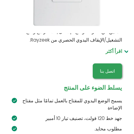
RZ020-10A-N مفتاح مستشعر الحركة، 120 فولت، 10
أمبير. استبدال مباشر لمفتاح الجدار الأمريكي 1-Gang.
مطلوب سلك محايد. مستشعر حركة PIR متقدم للكشف
الدقيق عن الحركة. وضع الإشغال/الشاغر مع وضع
التشغيل/الإيقاف اليدوي الحصري من Rayzeek.
اقرأ أكثر
اتصل بنا
يسلط الضوء على المنتج
يسمح الوضع اليدوي للمفتاح بالعمل تمامًا مثل مفتاح
الإضاءة
جهد خط 120 فولت، تصنيف تيار 10 أمبير
مطلوب محايد.