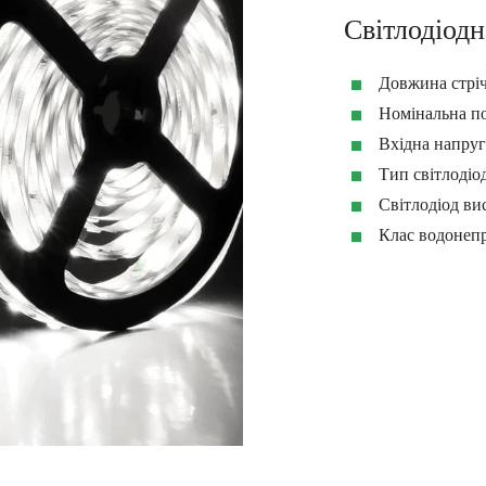
Світлодіодн
Довжина стріч
Номінальна по
Вхідна напруг
Тип світлоді
Світлодіод вис
Клас водонеп