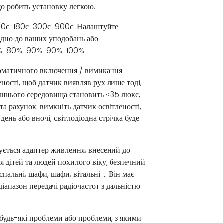
що робить установку легкою.
60с-180с-300с-900с. Налаштуйте
відно до ваших уподобань або
%-80%-90%-90%-100%.
оматичного включення / вимикання.
еності, щоб датчик виявляв рух лише тоді,
ишнього середовища становить ≤35 люкс,
а рахунок. вимкніть датчик освітленості,
день або вночі; світлодіодна стрічка буде
ується адаптер живлення, внесений до
я дітей та людей похилого віку; безпечний
спальні, шафи, шафи, вітальні ... Він має
апазон передачі радіочастот з дальністю
удь-які проблеми або проблеми, з якими