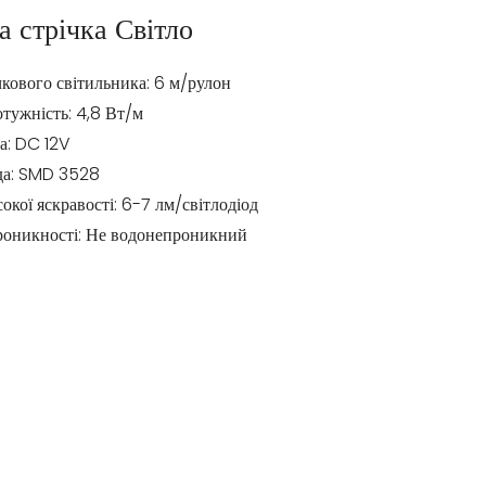
а стрічка Світло
кового світильника: 6 м/рулон
тужність: 4,8 Вт/м
а: DC 12V
ода: SMD 3528
окої яскравості: 6-7 лм/світлодіод
роникності: Не водонепроникний