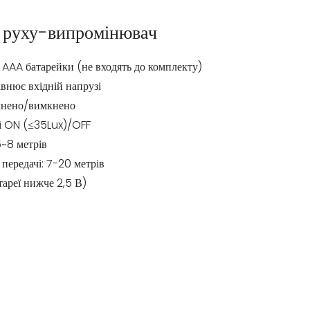
 руху-випромінювач
 AAA батарейки (не входять до комплекту)
івнює вхідній напрузі
мкнено/вимкнено
ті ON (≤35Lux)/OFF
5~8 метрів
 передачі: 7-20 метрів
тареї нижче 2,5 В)