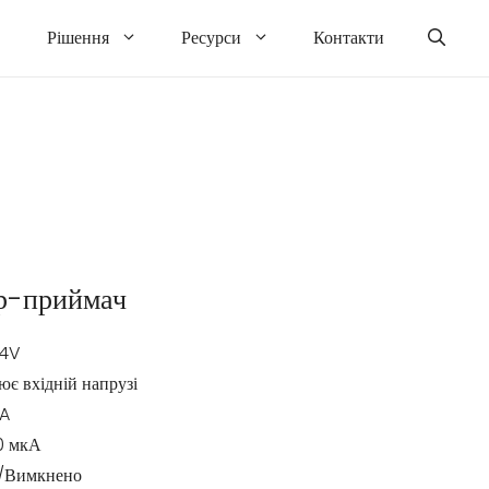
Рішення
Ресурси
Контакти
р-приймач
24V
ює вхідній напрузі
5A
10 мкА
о/Вимкнено