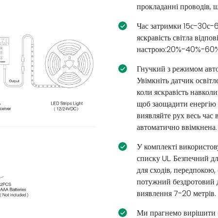
прокладанні проводів, 
Час затримки 15с-30с-
яскравість світла відпо
настрою:20%-40%-60
Гнучкий з режимом авт
Увімкніть датчик освітл
коли яскравість навкол
щоб заощадити енергію т
виявляйте рух весь час в
автоматично ввімкнена.
У комплекті використов
списку UL. Безпечний дл
для сходів, передпокою, 
потужний бездротовий ді
виявлення 7-20 метрів.
Ми прагнемо вирішити б