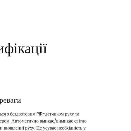
ифікації
реваги
ься з бездротовим PIR-датчиком руху та
ером. Автоматично вмикає/вимикає світло
ри виявленні руху. Це усуває необхідність у