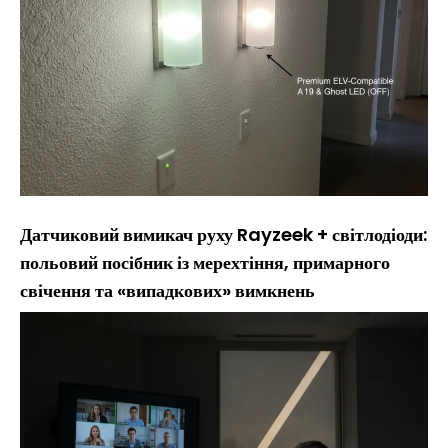
Датчиковий вимикач руху Rayzeek + світлодіоди:
польовий посібник із мерехтіння, примарного
свічення та «випадкових» вимкнень