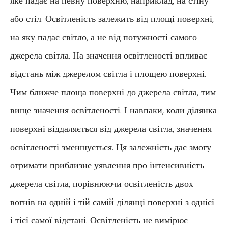
яке падає на певну поверхню, наприклад, на стіну
або стіл. Освітленість залежить від площі поверхні,
на яку падає світло, а не від потужності самого
джерела світла. На значення освітленості впливає
відстань між джерелом світла і площею поверхні.
Чим ближче площа поверхні до джерела світла, тим
вище значення освітленості. І навпаки, коли ділянка
поверхні віддаляється від джерела світла, значення
освітленості зменшується. Ця залежність дає змогу
отримати приблизне уявлення про інтенсивність
джерела світла, порівнюючи освітленість двох
вогнів на одній і тій самій ділянці поверхні з однієї
і тієї самої відстані. Освітленість не вимірює