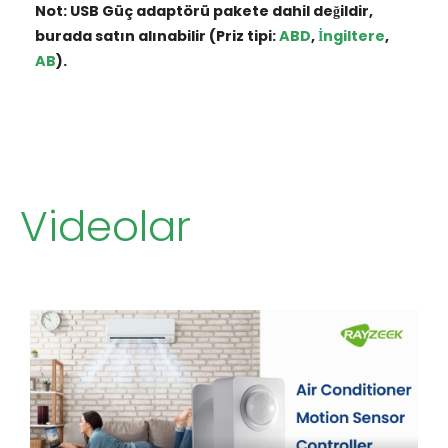
Not: USB Güç adaptörü pakete dahil değildir,
burada satın alınabilir (Priz tipi:
ABD
,
İngiltere
,
AB
).
Videolar