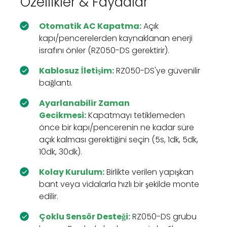
Özellikler & Faydalar
Otomatik AC Kapatma:
Açık
kapı/pencerelerden kaynaklanan enerji
israfını önler (RZ050-DS gerektirir).
Kablosuz İletişim:
RZ050-DS'ye güvenilir
bağlantı.
Ayarlanabilir Zaman
Gecikmesi:
Kapatmayı tetiklemeden
önce bir kapı/pencerenin ne kadar süre
açık kalması gerektiğini seçin (5s, 1dk, 5dk,
10dk, 30dk).
Kolay Kurulum:
Birlikte verilen yapışkan
bant veya vidalarla hızlı bir şekilde monte
edilir.
Çoklu Sensör Desteği:
RZ050-DS grubu