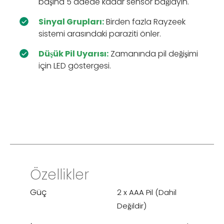
başına 5 adede kadar sensör bağlayın.
Sinyal Grupları:
Birden fazla Rayzeek
sistemi arasındaki paraziti önler.
Düşük Pil Uyarısı:
Zamanında pil değişimi
için LED göstergesi.
Özellikler
Güç
2 x AAA Pil (Dahil
Değildir)