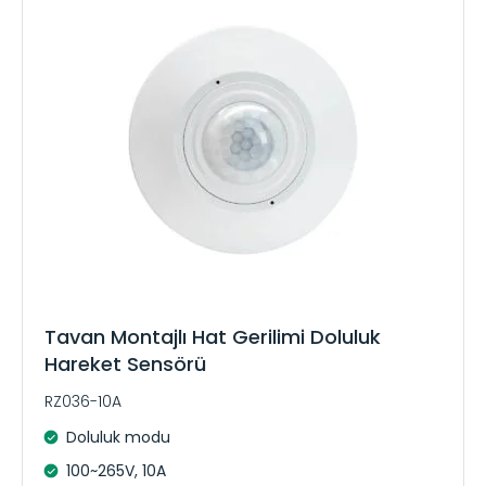
:
Tavan Montajlı Hat Gerilimi Doluluk
Hareket Sensörü
RZ036-10A
Doluluk modu
100~265V, 10A