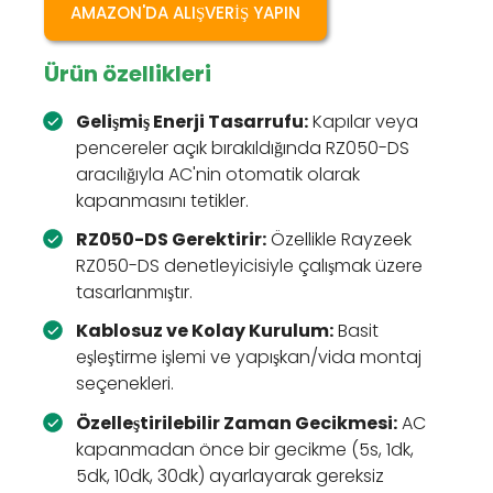
AMAZON'DA ALIŞVERIŞ YAPIN
Ürün özellikleri
Gelişmiş Enerji Tasarrufu:
Kapılar veya
pencereler açık bırakıldığında RZ050-DS
aracılığıyla AC'nin otomatik olarak
kapanmasını tetikler.
RZ050-DS Gerektirir:
Özellikle Rayzeek
RZ050-DS denetleyicisiyle çalışmak üzere
tasarlanmıştır.
Kablosuz ve Kolay Kurulum:
Basit
eşleştirme işlemi ve yapışkan/vida montaj
seçenekleri.
Özelleştirilebilir Zaman Gecikmesi:
AC
kapanmadan önce bir gecikme (5s, 1dk,
5dk, 10dk, 30dk) ayarlayarak gereksiz