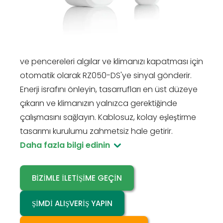
enerji tasarrufu gücünü artırın. Yalnızca
Rayzeek RZ050-DS Klima Hareket Sensörü
Kontrol Cihazı (ayrı satılır) ile sorunsuz
entegrasyon için tasarlanan RZ001, açık kapıları
ve pencereleri algılar ve klimanızı kapatması için
otomatik olarak RZ050-DS'ye sinyal gönderir.
Enerji israfını önleyin, tasarrufları en üst düzeye
çıkarın ve klimanızın yalnızca gerektiğinde
çalışmasını sağlayın. Kablosuz, kolay eşleştirme
tasarımı kurulumu zahmetsiz hale getirir.
Daha fazla bilgi edinin
BIZIMLE İLETIŞIME GEÇIN
ŞIMDI ALIŞVERIŞ YAPIN