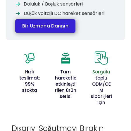
Doluluk / Boşluk sensörleri
Düşük voltajlı DC hareket sensörleri
Bir Uzmana Danışın
Hızlı
Tam
Sorgula
teslimat:
hareketle
toplu
99%
etkinleşti
ODM/OE
stokta
rilen ürün
M
serisi
siparişleri
için
Dışarıyı Soğutmayı Bırakın