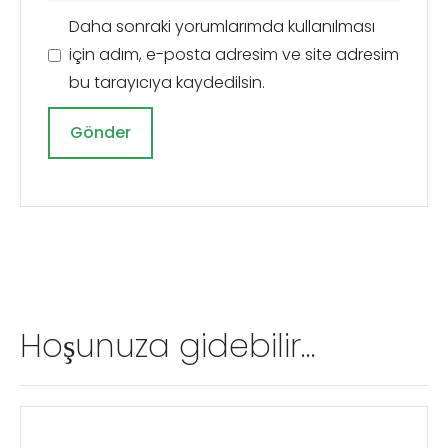
Daha sonraki yorumlarımda kullanılması
için adım, e-posta adresim ve site adresim
bu tarayıcıya kaydedilsin.
A
l
t
e
r
n
Hoşunuza gidebilir…
a
t
i
f