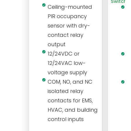
Switch
Ceiling-mounted
L
PIR occupancy
r
sensor with dry-
m
contact relay
m
output
s
12/24VDC or
1
12/24VAC low-
i
voltage supply
V
COM, NO, and NC
1
isolated relay
c
contacts for EMS,
a
HVAC, and building
d
control inputs
t
s