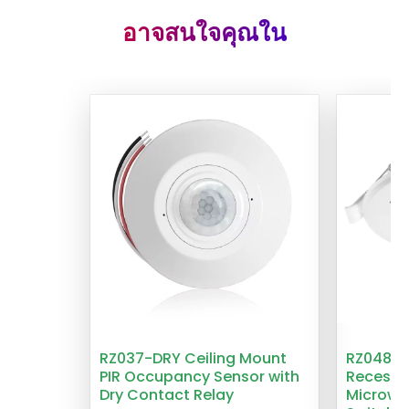
อาจสนใจคุณใน
RZ037-DRY Ceiling Mount
RZ048 1
PIR Occupancy Sensor with
Recesse
Dry Contact Relay
Microwa