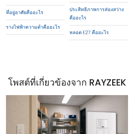
การเชิงปริมาณในการประเมินว่า
มาใช้ในตลาด
ประสิทธิภาพการส่องสว่าง
ที่อยู่อาศัยคืออะไร
โครงการนั้นตรงตามหรือเกินกว่า
คืออะไร
มาตรฐานด้านสิ่งแวดล้อม หากไม่มี
รางไฟฟ้าความต่ำคืออะไร
หลอด E27 คืออะไร
การให้คะแนน LEED การประเมินผล
การดำเนินงานด้านสิ่งแวดล้อมของ
โครงการจะเป็นเรื่องที่ท้าทาย
โพสต์ที่เกี่ยวข้องจาก RAYZEEK