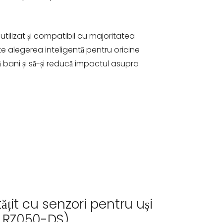
 utilizat și compatibil cu majoritatea
ste alegerea inteligentă pentru oricine
bani și să-și reducă impactul asupra
țit cu senzori pentru uși
ia RZ050-DS)