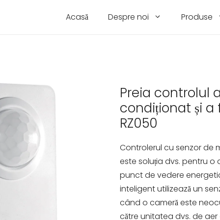
Acasă
Despre noi
Produse
Preia controlul 
condiționat și a
RZ050
Controlerul cu senzor de 
este soluția dvs. pentru o
punct de vedere energetic 
inteligent utilizează un s
când o cameră este neocup
către unitatea dvs. de aer