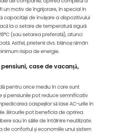
imale de companie, oprirea completă a
i un motiv de îngrijorare, în special în
tă capacității de învățare a dispozitivului
treacă la o setare de temperatură sigură
28°C (sau setarea preferată), atunci
. Astfel, prietenii dvs. blănoși rămân
minimum risipa de energie.
, pensiuni, case de vacanță,
ilă pentru orice mediu în care sunt
rile și pensiunile pot reduce semnificativ
mpiedicarea oaspeților să lase AC-urile în
e. Birourile pot beneficia de oprirea
bere sau în sălile de întâlnire neutilizate.
ra de confortul și economiile unui sistem