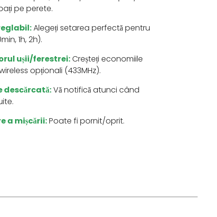
ubați pe perete.
eglabil:
Alegeți setarea perfectă pentru
min, 1h, 2h).
ul ușii/ferestrei:
Creșteți economiile
 wireless opționali (433MHz).
e descărcată:
Vă notifică atunci când
ite.
 a mișcării:
Poate fi pornit/oprit.