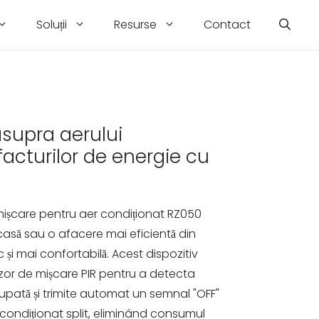
Soluții
Resurse
Contact
asupra aerului
 facturilor de energie cu
mișcare pentru aer condiționat RZ050
 casă sau o afacere mai eficientă din
și mai confortabilă. Acest dispozitiv
enzor de mișcare PIR pentru a detecta
ată și trimite automat un semnal "OFF"
 condiționat split, eliminând consumul