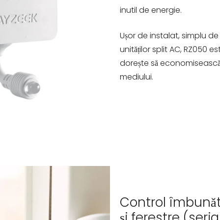
inutil de energie.
Ușor de instalat, simplu de
unităților split AC, RZ050 e
dorește să economisească 
mediului.
Control îmbunătă
și ferestre (ser