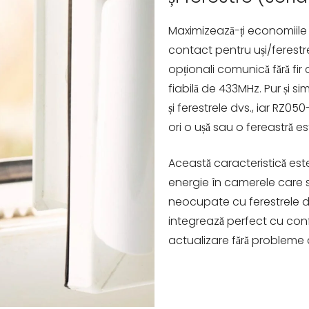
Maximizează-ți economiile 
contact pentru uși/ferestre
opționali comunică fără fir
fiabilă de 433MHz. Pur și si
și ferestrele dvs., iar RZ0
ori o ușă sau o fereastră e
Această caracteristică est
energie în camerele care s
neocupate cu ferestrele de
integrează perfect cu confi
actualizare fără probleme 