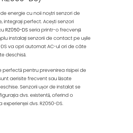
de energie cu noii noștri senzori de
, integrați perfect. Acești senzori
 cu
RZ050-DS
seria printr-o frecvență
mplu instalați senzorii de contact pe ușile
50-DS va opri automat AC-ul ori de câte
ste deschisă.
e perfectă pentru prevenirea risipei de
unt aerisite frecvent sau lăsate
schise. Senzorii ușor de instalat se
gurația dvs. existentă, oferind o
a experienței dvs. RZ050-DS.