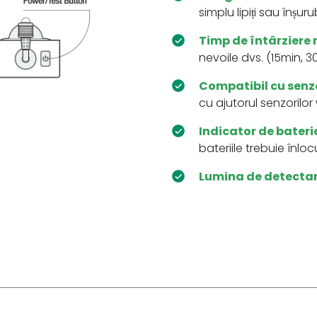
simplu lipiți sau înșur
Timp de întârziere r
nevoile dvs. (15min, 30
Compatibil cu senzor
cu ajutorul senzorilor
Indicator de bateri
bateriile trebuie înlocu
Lumina de detectare