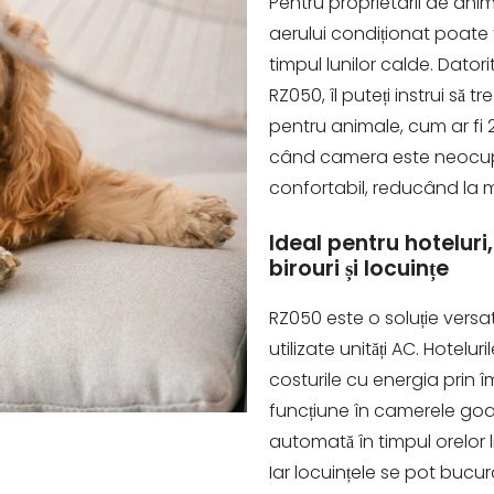
Pentru proprietarii de an
aerului condiționat poate f
timpul lunilor calde. Datori
RZ050, îl puteți instrui să 
pentru animale, cum ar fi 
când camera este neocupată
confortabil, reducând la 
Ideal pentru hoteluri
birouri și locuințe
RZ050 este o soluție versat
utilizate unități AC. Hotelu
costurile cu energia prin î
funcțiune în camerele goal
automată în timpul orelor li
Iar locuințele se pot bucu