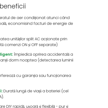
 beneficii
atul de aer condiționat atunci când
oală, economisind facturi de energie de
tea unităților split AC acționate prin
tă comenzi ON și OFF separate)
ligent:
Împiedică oprirea accidentală a
nții dorm noaptea (detectarea luminii
rferează cu garanția sau funcționarea
i:
Durată lungă de viață a bateriei (cel
A).
re DIY rapidă, ușoară și flexibilă - pur și