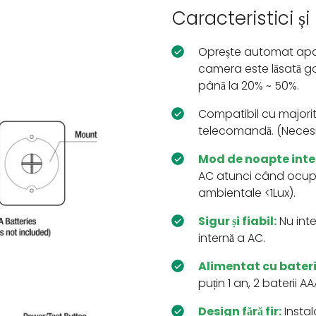
Caracteristici și
Oprește automat apar
camera este lăsată g
până la 20% ~ 50%.
Compatibil cu majorita
telecomandă. (Necesi
Mod de noapte inte
AC atunci când ocupa
ambientale <1Lux).
Sigur și fiabil:
Nu inte
internă a AC.
Alimentat cu bateri
puțin 1 an, 2 baterii AA
Design fără fir:
Instala