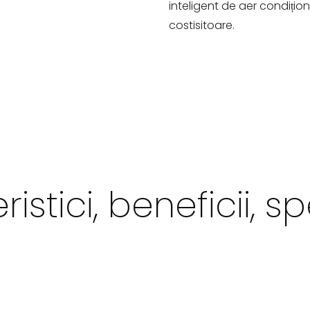
inteligent de aer condiționa
costisitoare.
istici, beneficii, spe